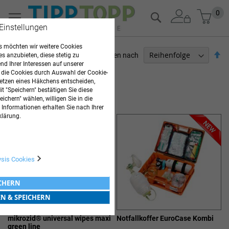
Zum
Mein
0
Suche
Inhalt
 Einstellungen
springen
 möchten wir weitere Cookies
Ab
Sortieren nach
es anzubieten, diese stetig zu
so
d Ihrer Interessen auf unserer
ARZTBEDARF
 die Cookies durch Auswahl der Cookie-
etzen eines Häkchens entscheiden,
t "Speichern" bestätigen Sie diese
16
Elemente
ichern" wählen, willigen Sie in die
 Informationen erhalten Sie nach Ihrer
klärung.
ysis Cookies
ICHERN
EN & SPEICHERN
mikrozid® universal wipes maxi
Notfallkoffer EuroCase Kombi
green line