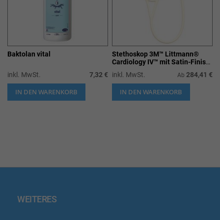
Baktolan vital
Stethoskop 3M™ Littmann®
Cardiology IV™ mit Satin-Finish-
Schlauch
inkl. MwSt.
7,32 €
inkl. MwSt.
284,41 €
Ab
IN DEN WARENKORB
IN DEN WARENKORB
WEITERES