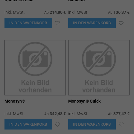
inkl. MwSt.
214,80 €
inkl. MwSt.
136,37 €
Ab
Ab
IN DEN WARENKORB
ZUR
IN DEN WARENKORB
ZUR
WUNSCHLISTE
WUN
HINZUFÜGEN
HIN
Monosyn®
Monosyn® Quick
inkl. MwSt.
342,48 €
inkl. MwSt.
377,47 €
Ab
Ab
IN DEN WARENKORB
ZUR
IN DEN WARENKORB
ZUR