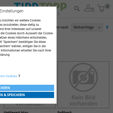
Zum
Mein
0
Suche
 Einstellungen
Inhalt
springen
 möchten wir weitere Cookies
es anzubieten, diese stetig zu
Ab
Sortieren nach
d Ihrer Interessen auf unserer
so
 die Cookies durch Auswahl der Cookie-
ARZTBEDARF
etzen eines Häkchens entscheiden,
t "Speichern" bestätigen Sie diese
9
Elemente
ichern" wählen, willigen Sie in die
 Informationen erhalten Sie nach Ihrer
NAHTMATERIAL
klärung.
ysis Cookies
ICHERN
EN & SPEICHERN
Optilene® blau
Dafilon®