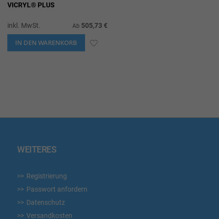
VICRYL® PLUS
inkl. MwSt.
505,73 €
Ab
IN DEN WARENKORB
ZUR
WUNSCHLISTE
HINZUFÜGEN
WEITERES
Registrierung
Passwort anfordern
Datenschutz
Versandkosten