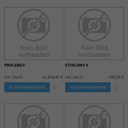
WUNSCHLISTE
WUN
HINZUFÜGEN
HIN
PROLENE®
ETHILON® II
inkl. MwSt.
316,41 €
inkl. MwSt.
145,73 €
Ab
IN DEN WARENKORB
ZUR
IN DEN WARENKORB
ZUR
WUNSCHLISTE
WUN
HINZUFÜGEN
HIN