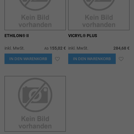
ETHILON® II
VICRYL® PLUS
inkl. MwSt.
155,02 €
inkl. MwSt.
284,68 €
Ab
IN DEN WARENKORB
ZUR
IN DEN WARENKORB
ZUR
WUNSCHLISTE
WUN
HINZUFÜGEN
HIN