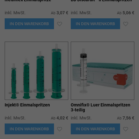
inkl. MwSt.
3,07 €
inkl. MwSt.
5,06 €
Ab
Ab
IN DEN WARENKORB
ZUR
IN DEN WARENKORB
ZUR
WUNSCHLISTE
WUN
HINZUFÜGEN
HIN
Injekt® Einmalspritzen
Omnifix® Luer Einmalspritzen
3-teilig
inkl. MwSt.
4,02 €
inkl. MwSt.
7,56 €
Ab
Ab
IN DEN WARENKORB
ZUR
IN DEN WARENKORB
ZUR