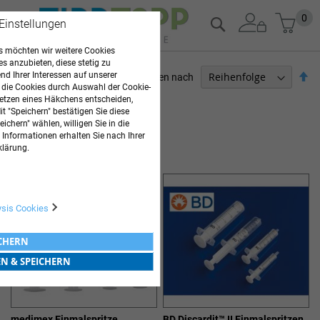
Zum
Mein
0
Suche
 Einstellungen
Inhalt
springen
 möchten wir weitere Cookies
es anzubieten, diese stetig zu
Ab
d Ihrer Interessen auf unserer
Sortieren nach
 die Cookies durch Auswahl der Cookie-
so
ARZTBEDARF
etzen eines Häkchens entscheiden,
t "Speichern" bestätigen Sie diese
ichern" wählen, willigen Sie in die
4
Elemente
 Informationen erhalten Sie nach Ihrer
SPRITZEN
klärung.
ysis Cookies
ICHERN
EN & SPEICHERN
medimex Einmalspritze
BD Discardit™ II Einmalspritzen