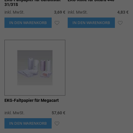
31/31S
inkl. MwSt.
3,69 €
inkl. MwSt.
4,83 €
IN DEN WARENKORB
ZUR
IN DEN WARENKORB
ZUR
WUNSCHLISTE
WUN
HINZUFÜGEN
HIN
EKG-Faltpapier für Megacart
inkl. MwSt.
57,60 €
IN DEN WARENKORB
ZUR