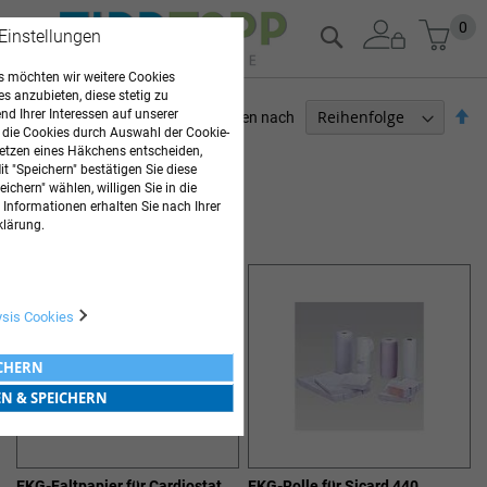
Zum
Mein
0
Suche
 Einstellungen
Inhalt
springen
 möchten wir weitere Cookies
es anzubieten, diese stetig zu
Ab
d Ihrer Interessen auf unserer
Sortieren nach
 die Cookies durch Auswahl der Cookie-
so
ARZTBEDARF
etzen eines Häkchens entscheiden,
t "Speichern" bestätigen Sie diese
ichern" wählen, willigen Sie in die
3
Elemente
 Informationen erhalten Sie nach Ihrer
SIEMENS EKG-PAPIERE
klärung.
ysis Cookies
ICHERN
EN & SPEICHERN
EKG-Faltpapier für Cardiostat
EKG-Rolle für Sicard 440