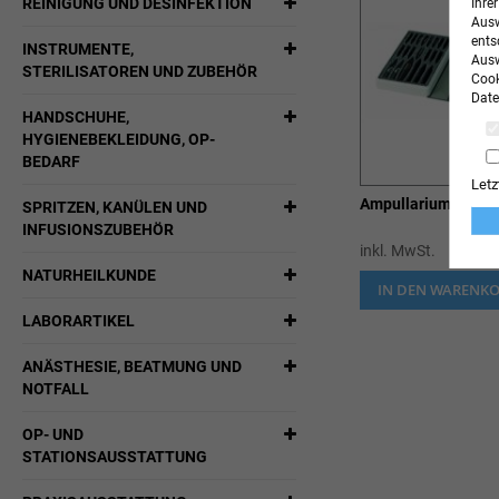
REINIGUNG UND DESINFEKTION
Ihre
Ausw
ents
INSTRUMENTE,
Ausw
STERILISATOREN UND ZUBEHÖR
Cook
Date
HANDSCHUHE,
HYGIENEBEKLEIDUNG, OP-
BEDARF
Letz
Ampullarium
SPRITZEN, KANÜLEN UND
INFUSIONSZUBEHÖR
inkl. MwSt.
NATURHEILKUNDE
IN DEN WARENK
LABORARTIKEL
ANÄSTHESIE, BEATMUNG UND
NOTFALL
OP- UND
STATIONSAUSSTATTUNG