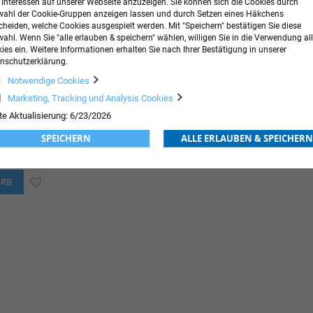
r Interessen auf unserer Webseite anzuzeigen. Sie können sich die Cookies durch
ahl der Cookie-Gruppen anzeigen lassen und durch Setzen eines Häkchens
cheiden, welche Cookies ausgespielt werden. Mit "Speichern" bestätigen Sie diese
ahl. Wenn Sie "alle erlauben & speichern" wählen, willigen Sie in die Verwendung all
ies ein. Weitere Informationen erhalten Sie nach Ihrer Bestätigung in unserer
nschutzerklärung.
Notwendige Cookies
Marketing, Tracking und Analysis Cookies
te Aktualisierung: 6/23/2026
SPEICHERN
ALLE ERLAUBEN & SPEICHERN
46,41 €
Ab
ORB
ZUR
WUNSCHLISTE
HINZUFÜGEN