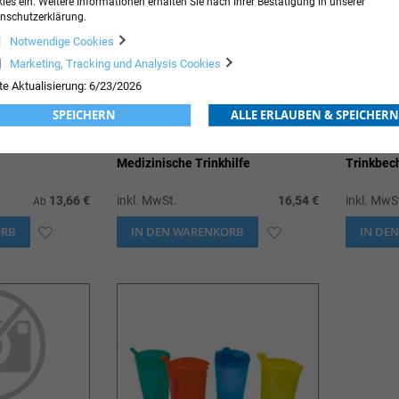
ies ein. Weitere Informationen erhalten Sie nach Ihrer Bestätigung in unserer
nschutzerklärung.
Notwendige Cookies
Marketing, Tracking und Analysis Cookies
te Aktualisierung: 6/23/2026
SPEICHERN
ALLE ERLAUBEN & SPEICHERN
Medizinische Trinkhilfe
Trinkbec
13,66 €
inkl. MwSt.
16,54 €
inkl. MwS
Ab
ORB
ZUR
IN DEN WARENKORB
ZUR
IN DE
WUNSCHLISTE
WUNSCHLISTE
HINZUFÜGEN
HINZUFÜGEN