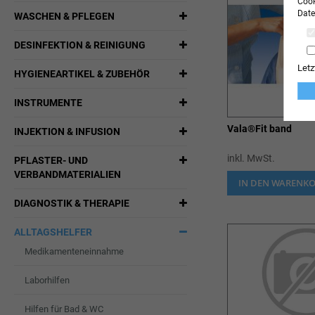
Cook
Date
WASCHEN & PFLEGEN
DESINFEKTION & REINIGUNG
Letz
HYGIENEARTIKEL & ZUBEHÖR
INSTRUMENTE
Vala®Fit band
INJEKTION & INFUSION
inkl. MwSt.
PFLASTER- UND
VERBANDMATERIALIEN
IN DEN WARENK
DIAGNOSTIK & THERAPIE
ALLTAGSHELFER
Medikamenteneinnahme
Laborhilfen
Hilfen für Bad & WC