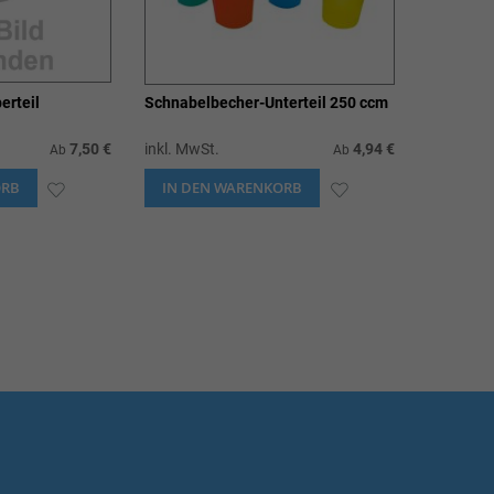
erteil
Schnabelbecher-Unterteil 250 ccm
7,50 €
inkl. MwSt.
4,94 €
Ab
Ab
ORB
ZUR
IN DEN WARENKORB
ZUR
WUNSCHLISTE
WUNSCHLISTE
HINZUFÜGEN
HINZUFÜGEN