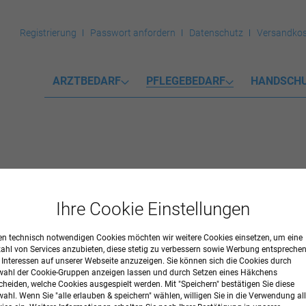
Registrierung
Passwort anfordern
Datenschutz
Versandkos
ARZTBEDARF
PFLEGEBEDARF
HANDSCH
Ihre Cookie Einstellungen
mente
n technisch notwendigen Cookies möchten wir weitere Cookies einsetzen, um eine
LFEN
zahl von Services anzubieten, diese stetig zu verbessern sowie Werbung entspreche
r Interessen auf unserer Webseite anzuzeigen. Sie können sich die Cookies durch
ahl der Cookie-Gruppen anzeigen lassen und durch Setzen eines Häkchens
cheiden, welche Cookies ausgespielt werden. Mit "Speichern" bestätigen Sie diese
ahl. Wenn Sie "alle erlauben & speichern" wählen, willigen Sie in die Verwendung all