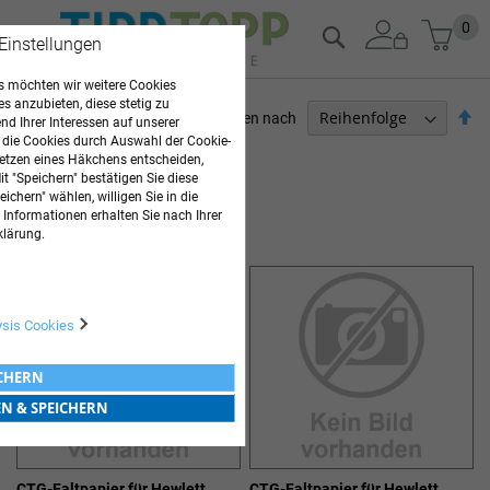
Zum
Mein
0
Suche
 Einstellungen
Inhalt
springen
 möchten wir weitere Cookies
es anzubieten, diese stetig zu
Ab
Sortieren nach
d Ihrer Interessen auf unserer
so
 die Cookies durch Auswahl der Cookie-
ARZTBEDARF
etzen eines Häkchens entscheiden,
t "Speichern" bestätigen Sie diese
8
Elemente
ichern" wählen, willigen Sie in die
 Informationen erhalten Sie nach Ihrer
CTG-PAPIER
klärung.
ysis Cookies
ICHERN
EN & SPEICHERN
CTG-Faltpapier für Hewlett
CTG-Faltpapier für Hewlett