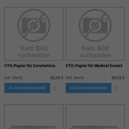
WUNSCHLISTE
WUN
HINZUFÜGEN
HIN
CTG-Papier für Corometrics
CTG-Papier für Medical Econet
inkl. MwSt.
36,53 €
inkl. MwSt.
50,52 €
IN DEN WARENKORB
ZUR
IN DEN WARENKORB
ZUR
WUNSCHLISTE
WUN
HINZUFÜGEN
HIN