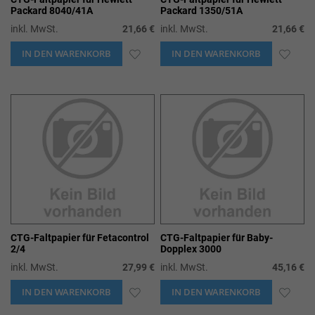
Packard 8040/41A
Packard 1350/51A
inkl. MwSt.
21,66 €
inkl. MwSt.
21,66 €
IN DEN WARENKORB
ZUR
IN DEN WARENKORB
ZUR
WUNSCHLISTE
WUN
HINZUFÜGEN
HIN
CTG-Faltpapier für Fetacontrol
CTG-Faltpapier für Baby-
2/4
Dopplex 3000
inkl. MwSt.
27,99 €
inkl. MwSt.
45,16 €
IN DEN WARENKORB
ZUR
IN DEN WARENKORB
ZUR