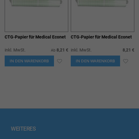
CTG-Papier für Medical Econet
CTG-Papier für Medical Econet
inkl. MwSt.
8,21 €
inkl. MwSt.
8,21 €
Ab
IN DEN WARENKORB
ZUR
IN DEN WARENKORB
ZUR
WUNSCHLISTE
WUN
HINZUFÜGEN
HIN
WEITERES