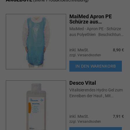
(siehe Produktbeschreibung)
MaiMed Apron PE
Schürze aus
Polyethlen 100 Stk.
MaiMed - Apron PE - Schürze
blau
aus Polyethlen Beschichtung:
PE Polyethlen Größe:
Universalgröße 75cm x 120
inkl. MwSt.
8,90 €
cm ...
zzgl. Versandkosten
IN DEN WARENKORB
Desco Vital
Vitalisierendes Hydro Gel zum
Einreiben der Haut , Mit
hochwertigen ätherischen
Ölen aus Fichtennadeln,
Eukalyptus, Wacholderbeeren
inkl. MwSt.
7,91 €
und Thymia...
zzgl. Versandkosten