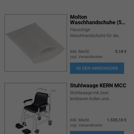
Molton
Waschhandschuhe (50
Stk./Box)
Flauschige
Waschhandschuhe für die
Pflege am Patienten,
angenehm auf der Haut.
inkl. MwSt.
5,18 €
zzgl. Versandkosten
IN DEN WARENKORB
Stuhlwaage KERN MCC
Stuhlwaage mit zwei
lenkbaren Rollen und
Feststellbremsen hinten.
Ergonomisch optimierte
Sitzschale für einen durch
inkl. MwSt.
1.535,10 €
ihren großen Querschnitt ...
zzgl. Versandkosten