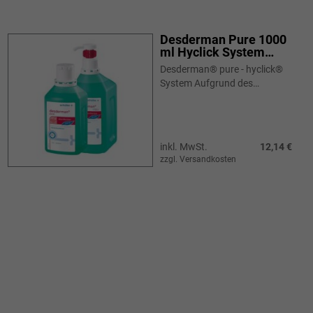
Desderman Pure 1000
ml Hyclick System
Flasche
Desderman® pure - hyclick®
System Aufgrund des
Ethanolgehalts mit
ausgeprägter mikrobizider
und viruzider Wirksamkeit.
Begrenzt v...
inkl. MwSt.
12,14 €
zzgl. Versandkosten