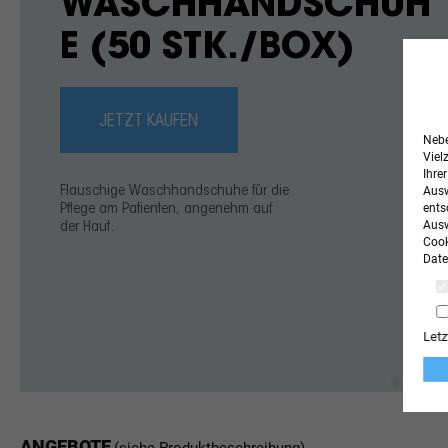
WASCHHANDSCHUH
E (50 STK./BOX)
JETZT KAUFEN
Nebe
Viel
Ihre
Ausw
Flauschige Waschhandschuhe für die
ents
Pflege am Patienten, angenehm auf
Ausw
der Haut.
Cook
Date
Letz
ANGEBOTE