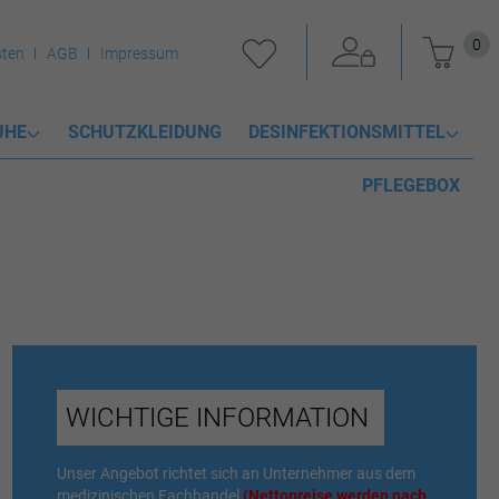
Mein 
0
ten
AGB
Impressum
UHE
SCHUTZKLEIDUNG
DESINFEKTIONSMITTEL
PFLEGEBOX
ANGEBOT
WICHTIGE INFORMATION
DESDERMAN PURE
Unser Angebot richtet sich an Unternehmer aus dem
medizinischen Fachhandel
(Nettopreise werden nach