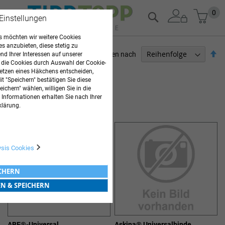
Zum
Mein
0
Suche
 Einstellungen
Inhalt
springen
 möchten wir weitere Cookies
es anzubieten, diese stetig zu
Ab
Sortieren nach
d Ihrer Interessen auf unserer
so
 die Cookies durch Auswahl der Cookie-
ARZTBEDARF
etzen eines Häkchens entscheiden,
t "Speichern" bestätigen Sie diese
6
Elemente
ichern" wählen, willigen Sie in die
 Informationen erhalten Sie nach Ihrer
UNIVERSALBINDEN
klärung.
ysis Cookies
ICHERN
EN & SPEICHERN
ABE®-Universal
Askina® Universalbinde