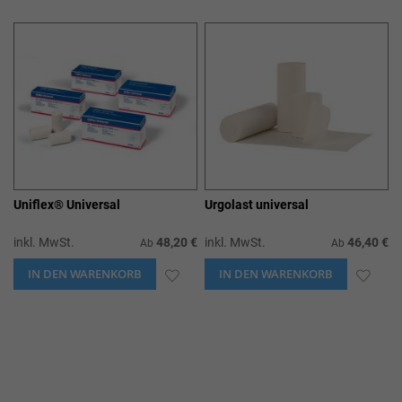
WUNSCHLISTE
WUN
HINZUFÜGEN
HIN
Uniflex® Universal
Urgolast universal
inkl. MwSt.
48,20 €
inkl. MwSt.
46,40 €
Ab
Ab
IN DEN WARENKORB
ZUR
IN DEN WARENKORB
ZUR
WUNSCHLISTE
WUN
HINZUFÜGEN
HIN