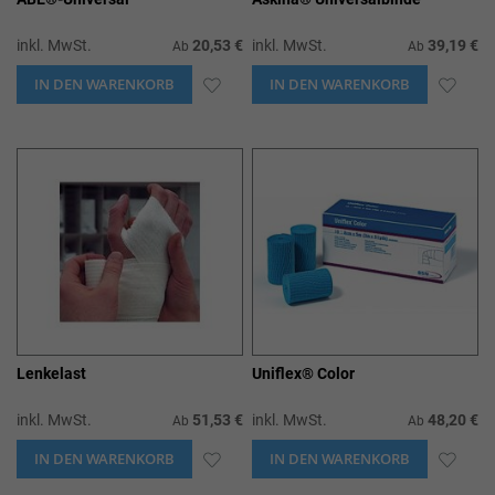
inkl. MwSt.
20,53 €
inkl. MwSt.
39,19 €
Ab
Ab
IN DEN WARENKORB
ZUR
IN DEN WARENKORB
ZUR
WUNSCHLISTE
WUN
HINZUFÜGEN
HIN
Lenkelast
Uniflex® Color
inkl. MwSt.
51,53 €
inkl. MwSt.
48,20 €
Ab
Ab
IN DEN WARENKORB
ZUR
IN DEN WARENKORB
ZUR