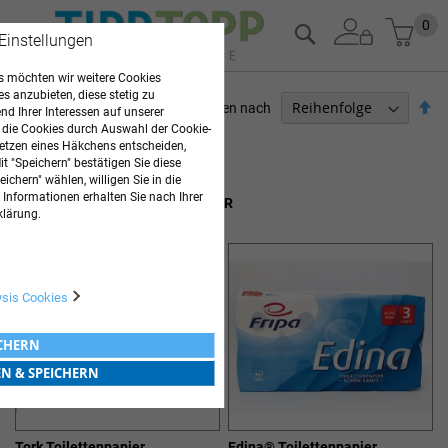
Zum
Mein
0
Suche
 Einstellungen
Inhalt
springen
 möchten wir weitere Cookies
es anzubieten, diese stetig zu
Ab
Sortieren nach
d Ihrer Interessen auf unserer
so
 die Cookies durch Auswahl der Cookie-
ARZTBEDARF
etzen eines Häkchens entscheiden,
t "Speichern" bestätigen Sie diese
7
Elemente
ichern" wählen, willigen Sie in die
 Informationen erhalten Sie nach Ihrer
TOILETTENPAPIER UND SPENDER
klärung.
ysis Cookies
ICHERN
EN & SPEICHERN
Tork Toilettenpapier
Edina® Toilettenpapier