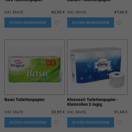
inkl. MwSt.
62,95 €
inkl. MwSt.
47,60 €
IN DEN WARENKORB
ZUR
IN DEN WARENKORB
ZUR
WUNSCHLISTE
WUN
HINZUFÜGEN
HIN
Basic Toilettenpapier
Kleenex® Toilettenpapier -
Kleinrollen 2-lagig
inkl. MwSt.
33,99 €
inkl. MwSt.
91,44 €
IN DEN WARENKORB
ZUR
IN DEN WARENKORB
ZUR