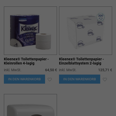
WUNSCHLISTE
WUN
HINZUFÜGEN
HIN
Kleenex® Toilettenpapier -
Kleenex® Toilettenpapier -
Kleinrollen 4-lagig
Einzelblattsystem 2-lagig
inkl. MwSt.
64,50 €
inkl. MwSt.
125,71 €
IN DEN WARENKORB
ZUR
IN DEN WARENKORB
ZUR
WUNSCHLISTE
WUN
HINZUFÜGEN
HIN