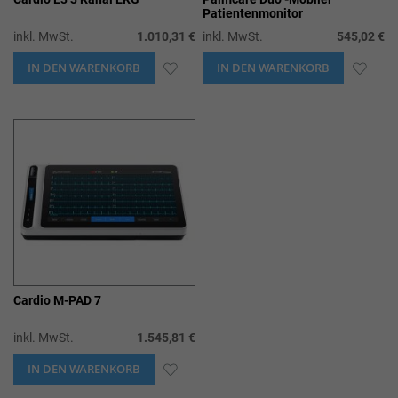
Patientenmonitor
inkl. MwSt.
1.010,31 €
inkl. MwSt.
545,02 €
IN DEN WARENKORB
ZUR
IN DEN WARENKORB
ZUR
WUNSCHLISTE
WUN
HINZUFÜGEN
HIN
Cardio M-PAD 7
inkl. MwSt.
1.545,81 €
IN DEN WARENKORB
ZUR