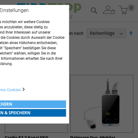
Zum
Mein
0
Suche
 Einstellungen
Inhalt
springen
 möchten wir weitere Cookies
es anzubieten, diese stetig zu
Ab
d Ihrer Interessen auf unserer
Sortieren nach
 die Cookies durch Auswahl der Cookie-
so
ARZTBEDARF
etzen eines Häkchens entscheiden,
t "Speichern" bestätigen Sie diese
ichern" wählen, willigen Sie in die
3
Elemente
 Informationen erhalten Sie nach Ihrer
EKG- GERÄTE MEDICAL ECONET
klärung.
ysis Cookies
ICHERN
EN & SPEICHERN
Cardio E3 3 Kanal EKG
Palmcare Duo -Mobiler