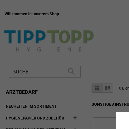
Willkommen in unserem Shop
Zum
Inhalt
springen
Suche
SUCHE
Anzeigen
Liste
Liste
6
Ele
ARZTBEDARF
als
SONSTIGES INSTR
NEUHEITEN IM SORTIMENT
HYGIENEPAPIER UND ZUBEHÖR