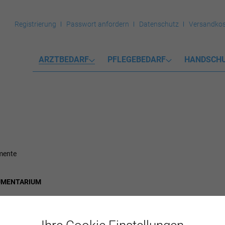
Registrierung
Passwort anfordern
Datenschutz
Versandkos
ARZTBEDARF
PFLEGEBEDARF
HANDSCH
mente
UMENTARIUM