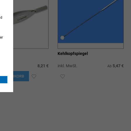
nd
er
nzette
Kehlkopfspiegel
t.
8,21 €
inkl. MwSt.
5,47 €
Ab
N WARENKORB
ZUR
ZUR
WUNSCHLISTE
WUNSCHLISTE
HINZUFÜGEN
HINZUFÜGEN