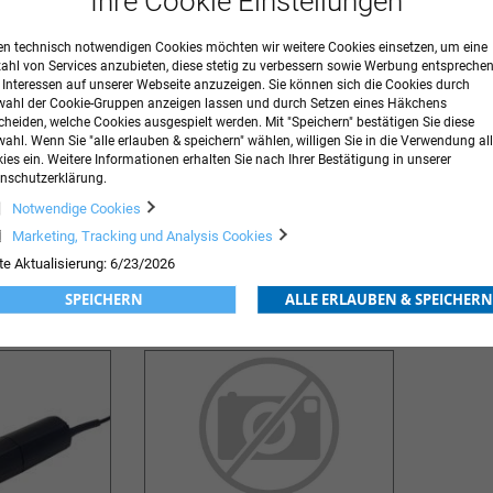
Ihre Cookie Einstellungen
n technisch notwendigen Cookies möchten wir weitere Cookies einsetzen, um eine
zahl von Services anzubieten, diese stetig zu verbessern sowie Werbung entspreche
r Interessen auf unserer Webseite anzuzeigen. Sie können sich die Cookies durch
ahl der Cookie-Gruppen anzeigen lassen und durch Setzen eines Häkchens
cheiden, welche Cookies ausgespielt werden. Mit "Speichern" bestätigen Sie diese
ahl. Wenn Sie "alle erlauben & speichern" wählen, willigen Sie in die Verwendung all
ies ein. Weitere Informationen erhalten Sie nach Ihrer Bestätigung in unserer
nschutzerklärung.
Nadelhalter
Zeckenpi
Notwendige Cookies
Marketing, Tracking und Analysis Cookies
3,99 €
inkl. MwSt.
30,35 €
inkl. MwS
te Aktualisierung: 6/23/2026
ORB
ZUR
IN DEN WARENKORB
ZUR
IN DE
SPEICHERN
ALLE ERLAUBEN & SPEICHERN
WUNSCHLISTE
WUNSCHLISTE
HINZUFÜGEN
HINZUFÜGEN