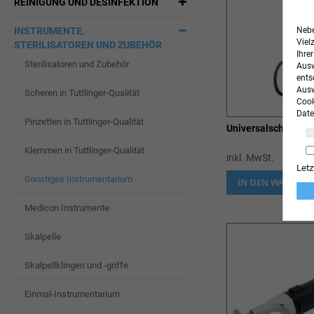
REINIGUNG UND DESINFEKTION
Nebe
INSTRUMENTE,
Viel
STERILISATOREN UND ZUBEHÖR
Ihre
Sterilisatoren und Zubehör
Ausw
ents
Ausw
Scheren in Tuttlinger-Qualität
Cook
Date
Pinzetten in Tuttlinger-Qualität
Universalschere
Klemmen in Tuttlinger-Qualität
inkl. MwSt.
Letz
Sonstiges Instrumentarium
IN DEN WARENK
Medicon Instrumente
Skalpelle
Skalpellklingen und -griffe
Einmal-Instrumentarium