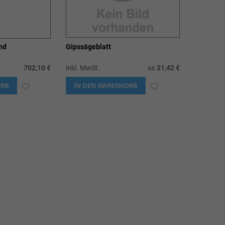
nd
Gipssägeblatt
702,10 €
inkl. MwSt.
21,42 €
Ab
ORB
ZUR
IN DEN WARENKORB
ZUR
WUNSCHLISTE
WUNSCHLISTE
HINZUFÜGEN
HINZUFÜGEN