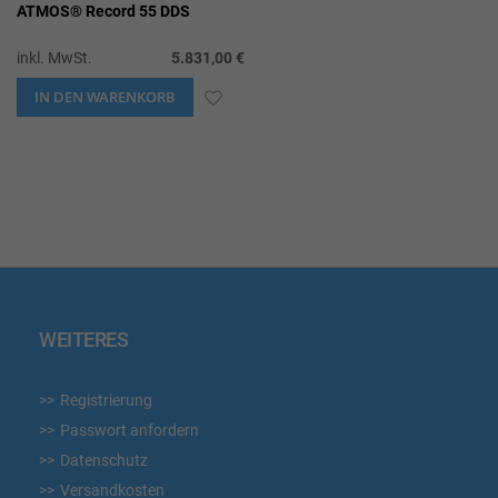
ATMOS® Record 55 DDS
inkl. MwSt.
5.831,00 €
IN DEN WARENKORB
ZUR
WUNSCHLISTE
HINZUFÜGEN
WEITERES
Registrierung
Passwort anfordern
Datenschutz
Versandkosten