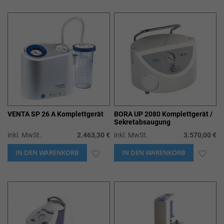
WUNSCHLISTE
WUN
HINZUFÜGEN
HIN
VENTA SP 26 A Komplettgerät
BORA UP 2080 Komplettgerät /
Sekretabsaugung
inkl. MwSt.
2.463,30 €
inkl. MwSt.
3.570,00 €
IN DEN WARENKORB
ZUR
IN DEN WARENKORB
ZUR
WUNSCHLISTE
WUN
HINZUFÜGEN
HIN