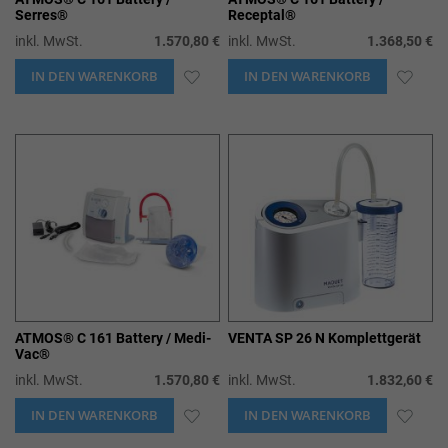
Serres®
Receptal®
inkl. MwSt.
1.570,80 €
inkl. MwSt.
1.368,50 €
IN DEN WARENKORB
ZUR
IN DEN WARENKORB
ZUR
WUNSCHLISTE
WUN
HINZUFÜGEN
HIN
ATMOS® C 161 Battery / Medi-
VENTA SP 26 N Komplettgerät
Vac®
inkl. MwSt.
1.570,80 €
inkl. MwSt.
1.832,60 €
IN DEN WARENKORB
ZUR
IN DEN WARENKORB
ZUR