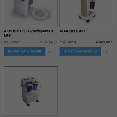
ATMOS® C 361 Praxispaket 3
ATMOS® C 451
Liter
inkl. MwSt.
2.570,40 €
inkl. MwSt.
4.403,00 €
IN DEN WARENKORB
ZUR
IN DEN WARENKORB
ZUR
WUNSCHLISTE
WUN
HINZUFÜGEN
HIN