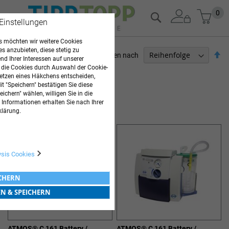
Zum
Mein
0
Suche
 Einstellungen
Inhalt
springen
 möchten wir weitere Cookies
es anzubieten, diese stetig zu
Ab
Sortieren nach
d Ihrer Interessen auf unserer
so
 die Cookies durch Auswahl der Cookie-
ARZTBEDARF
etzen eines Häkchens entscheiden,
t "Speichern" bestätigen Sie diese
9
Elemente
ichern" wählen, willigen Sie in die
 Informationen erhalten Sie nach Ihrer
ABSAUGGERÄTE
klärung.
ysis Cookies
ICHERN
EN & SPEICHERN
ATMOS® C 161 Battery /
ATMOS® C 161 Battery /