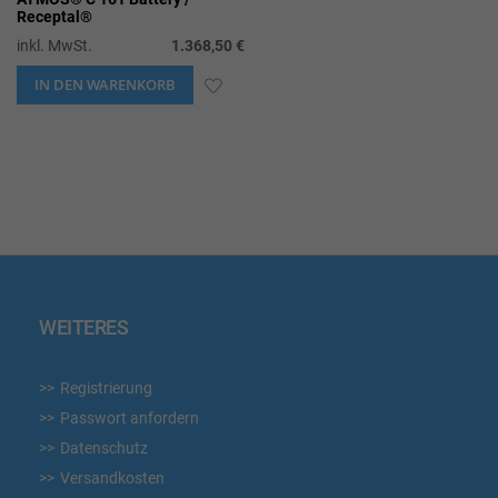
Receptal®
inkl. MwSt.
1.368,50 €
IN DEN WARENKORB
ZUR
WUNSCHLISTE
HINZUFÜGEN
WEITERES
Registrierung
Passwort anfordern
Datenschutz
Versandkosten