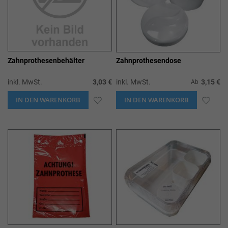
Zahnprothesenbehälter
Zahnprothesendose
inkl. MwSt.
3,03 €
inkl. MwSt.
3,15 €
Ab
IN DEN WARENKORB
ZUR
IN DEN WARENKORB
ZUR
WUNSCHLISTE
WUN
HINZUFÜGEN
HIN