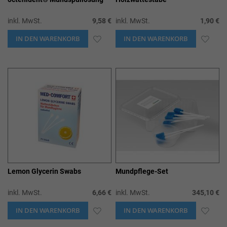
inkl. MwSt.
9,58 €
inkl. MwSt.
1,90 €
IN DEN WARENKORB
ZUR
IN DEN WARENKORB
ZUR
WUNSCHLISTE
WUN
HINZUFÜGEN
HIN
Lemon Glycerin Swabs
Mundpflege-Set
inkl. MwSt.
6,66 €
inkl. MwSt.
345,10 €
IN DEN WARENKORB
ZUR
IN DEN WARENKORB
ZUR