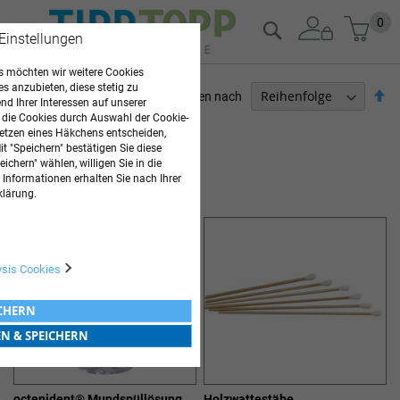
Zum
Mein
0
Suche
 Einstellungen
Inhalt
springen
 möchten wir weitere Cookies
es anzubieten, diese stetig zu
Ab
Sortieren nach
d Ihrer Interessen auf unserer
so
 die Cookies durch Auswahl der Cookie-
PFLEGEBEDARF
etzen eines Häkchens entscheiden,
t "Speichern" bestätigen Sie diese
10
Elemente
ichern" wählen, willigen Sie in die
 Informationen erhalten Sie nach Ihrer
MUNDPFLEGE
klärung.
ysis Cookies
ICHERN
EN & SPEICHERN
octenident® Mundspüllösung
Holzwattestäbe