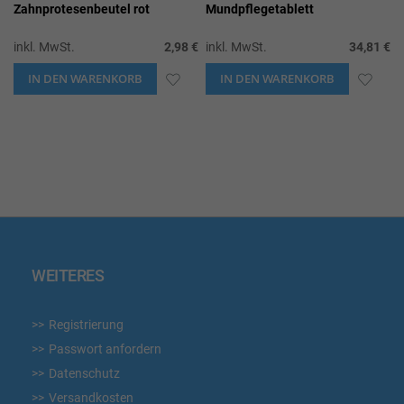
Zahnprotesenbeutel rot
Mundpflegetablett
inkl. MwSt.
2,98 €
inkl. MwSt.
34,81 €
IN DEN WARENKORB
ZUR
IN DEN WARENKORB
ZUR
WUNSCHLISTE
WUN
HINZUFÜGEN
HIN
WEITERES
Registrierung
Passwort anfordern
Datenschutz
Versandkosten