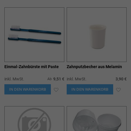
WUNSCHLISTE
WUN
HINZUFÜGEN
HIN
Einmal-Zahnbürste mit Paste
Zahnputzbecher aus Melamin
inkl. MwSt.
9,51 €
inkl. MwSt.
3,90 €
Ab
IN DEN WARENKORB
ZUR
IN DEN WARENKORB
ZUR
WUNSCHLISTE
WUN
HINZUFÜGEN
HIN