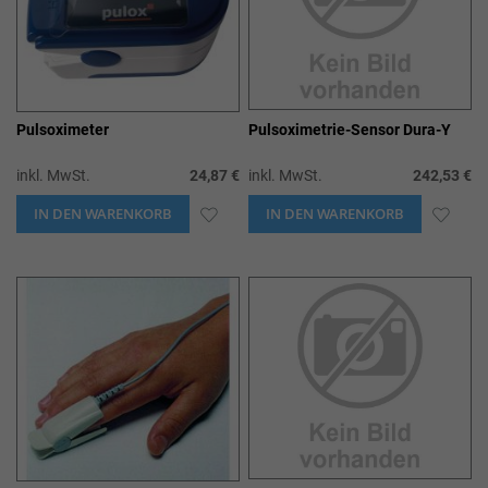
Pulsoximeter
Pulsoximetrie-Sensor Dura-Y
inkl. MwSt.
24,87 €
inkl. MwSt.
242,53 €
IN DEN WARENKORB
ZUR
IN DEN WARENKORB
ZUR
WUNSCHLISTE
WUN
HINZUFÜGEN
HIN