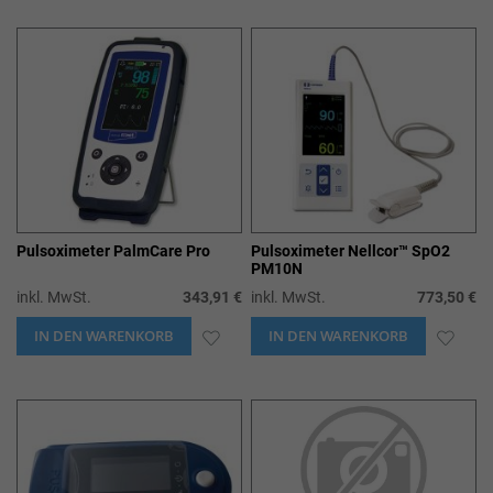
WUNSCHLISTE
WUN
HINZUFÜGEN
HIN
Pulsoximeter PalmCare Pro
Pulsoximeter Nellcor™ SpO2
PM10N
inkl. MwSt.
343,91 €
inkl. MwSt.
773,50 €
IN DEN WARENKORB
ZUR
IN DEN WARENKORB
ZUR
WUNSCHLISTE
WUN
HINZUFÜGEN
HIN