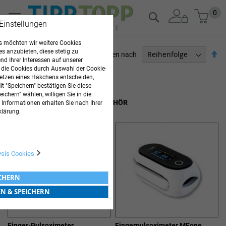
Zum
Mein
0
Suche
Inhalt
 Einstellungen
springen
 möchten wir weitere Cookies
es anzubieten, diese stetig zu
Ab
Sortieren nach
d Ihrer Interessen auf unserer
so
 die Cookies durch Auswahl der Cookie-
ARZTBEDARF
etzen eines Häkchens entscheiden,
t "Speichern" bestätigen Sie diese
12
Elemente
ichern" wählen, willigen Sie in die
PULSOXIMETRIEGERÄTE & ZUBEHÖR
 Informationen erhalten Sie nach Ihrer
klärung.
ysis Cookies
ICHERN
EN & SPEICHERN
Finger-Pulsoximeter
Fingerpulsoximeter MEone