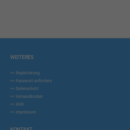
WUNSCHLISTE
WUN
HINZUFÜGEN
HIN
WEITERES
Registrierung
Passwort anfordern
Datenschutz
Versandkosten
AGB
Impressum
KONTAKT