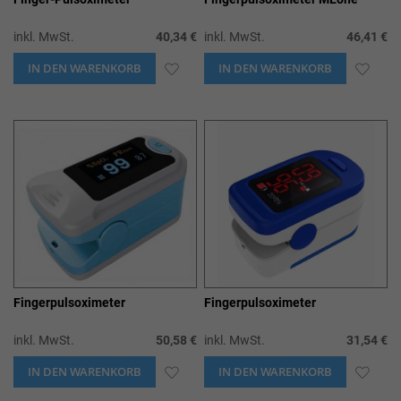
inkl. MwSt.
40,34 €
inkl. MwSt.
46,41 €
IN DEN WARENKORB
ZUR
IN DEN WARENKORB
ZUR
WUNSCHLISTE
WUN
HINZUFÜGEN
HIN
Fingerpulsoximeter
Fingerpulsoximeter
inkl. MwSt.
50,58 €
inkl. MwSt.
31,54 €
IN DEN WARENKORB
ZUR
IN DEN WARENKORB
ZUR