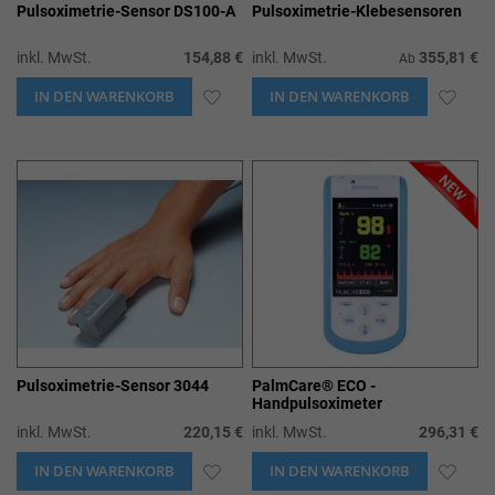
Pulsoximetrie-Sensor DS100-A
Pulsoximetrie-Klebesensoren
inkl. MwSt.
154,88 €
inkl. MwSt.
355,81 €
Ab
IN DEN WARENKORB
ZUR
IN DEN WARENKORB
ZUR
WUNSCHLISTE
WUN
HINZUFÜGEN
HIN
Pulsoximetrie-Sensor 3044
PalmCare® ECO -
Handpulsoximeter
inkl. MwSt.
220,15 €
inkl. MwSt.
296,31 €
IN DEN WARENKORB
ZUR
IN DEN WARENKORB
ZUR