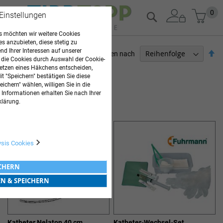
Zum
Mein
0
Suche
 Einstellungen
Inhalt
springen
 möchten wir weitere Cookies
es anzubieten, diese stetig zu
d Ihrer Interessen auf unserer
Ab
Sortieren nach
 die Cookies durch Auswahl der Cookie-
so
etzen eines Häkchens entscheiden,
PFLEGEBEDARF
t "Speichern" bestätigen Sie diese
ichern" wählen, willigen Sie in die
2
Elemente
 Informationen erhalten Sie nach Ihrer
KATHETER
klärung.
ysis Cookies
ICHERN
EN & SPEICHERN
Katheter Nelaton 40 cm
Katheter-Wechsel-Set