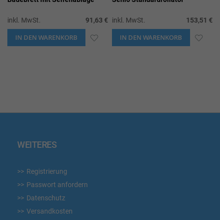
inkl. MwSt.
91,63 €
inkl. MwSt.
153,51 €
IN DEN WARENKORB
ZUR
IN DEN WARENKORB
ZUR
WUNSCHLISTE
WUN
HINZUFÜGEN
HIN
WEITERES
Registrierung
Passwort anfordern
Datenschutz
Versandkosten