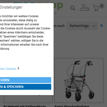
Zum
Mein
0
Suche
 Einstellungen
Inhalt
springen
 möchten wir weitere Cookies
es anzubieten, diese stetig zu
d Ihrer Interessen auf unserer
Ab
Sortieren nach
 die Cookies durch Auswahl der Cookie-
so
etzen eines Häkchens entscheiden,
ARZTBEDARF
t "Speichern" bestätigen Sie diese
ichern" wählen, willigen Sie in die
2
Elemente
 Informationen erhalten Sie nach Ihrer
HILFSMITTEL
klärung.
ysis Cookies
ICHERN
EN & SPEICHERN
Badebrett mit Seifenablage
Senio Standardrollator