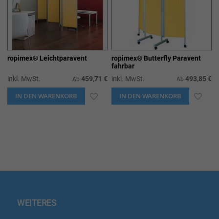
ropimex® Leichtparavent
ropimex® Butterfly Paravent
fahrbar
inkl. MwSt.
459,71 €
inkl. MwSt.
493,85 €
Ab
Ab
IN DEN WARENKORB
ZUR
IN DEN WARENKORB
ZUR
WUNSCHLISTE
WUN
HINZUFÜGEN
HIN
WEITERES