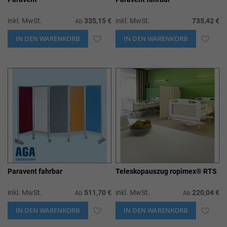
inkl. MwSt.
335,15 €
inkl. MwSt.
735,42 €
Ab
IN DEN WARENKORB
ZUR
IN DEN WARENKORB
ZUR
WUNSCHLISTE
WUN
HINZUFÜGEN
HIN
Paravent fahrbar
Teleskopauszug ropimex® RTS
inkl. MwSt.
511,70 €
inkl. MwSt.
220,04 €
Ab
Ab
IN DEN WARENKORB
ZUR
IN DEN WARENKORB
ZUR