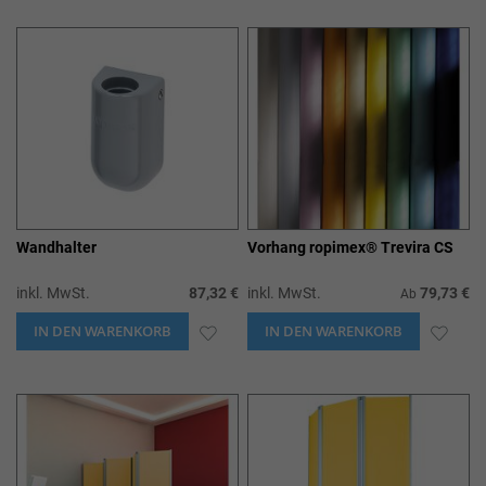
WUNSCHLISTE
WUN
HINZUFÜGEN
HIN
Wandhalter
Vorhang ropimex® Trevira CS
inkl. MwSt.
87,32 €
inkl. MwSt.
79,73 €
Ab
IN DEN WARENKORB
ZUR
IN DEN WARENKORB
ZUR
WUNSCHLISTE
WUN
HINZUFÜGEN
HIN