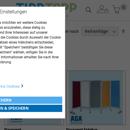
Zum
Mein
0
Suche
 Einstellungen
Inhalt
springen
 möchten wir weitere Cookies
es anzubieten, diese stetig zu
Ab
Sortieren nach
d Ihrer Interessen auf unserer
so
 die Cookies durch Auswahl der Cookie-
ARZTBEDARF
etzen eines Häkchens entscheiden,
t "Speichern" bestätigen Sie diese
8
Elemente
ichern" wählen, willigen Sie in die
 Informationen erhalten Sie nach Ihrer
SICHTSCHUTZ
klärung.
ysis Cookies
ICHERN
EN & SPEICHERN
Paravent
Paravent fahrbar