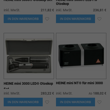
Otoskop
inkl. MwSt.
211,82 €
inkl. MwSt.
236,81 €
IN DEN WARENKORB
ZUR
IN DEN WARENKORB
ZUR
WUNSCHLISTE
WUN
HINZUFÜGEN
HIN
HEINE mini NT® für mini 3000
HEINE mini 3000 LED® Otoskop 
Set
inkl. MwSt.
283,22 €
inkl. MwSt.
188,02 €
Ab
IN DEN WARENKORB
ZUR
IN DEN WARENKORB
ZUR