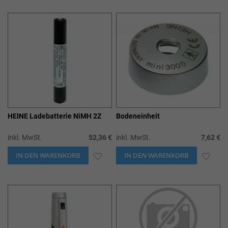
WUNSCHLISTE
WUN
HINZUFÜGEN
HIN
HEINE Ladebatterie NiMH 2Z
Bodeneinheit
inkl. MwSt.
52,36 €
inkl. MwSt.
7,62 €
IN DEN WARENKORB
ZUR
IN DEN WARENKORB
ZUR
WUNSCHLISTE
WUN
HINZUFÜGEN
HIN