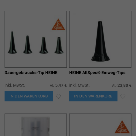
WUNSCHLISTE
WUN
HINZUFÜGEN
HIN
Dauergebrauchs-Tip HEINE
HEINE AllSpec® Einweg-Tips
inkl. MwSt.
5,47 €
inkl. MwSt.
23,80 €
Ab
Ab
IN DEN WARENKORB
ZUR
IN DEN WARENKORB
ZUR
WUNSCHLISTE
WUN
HINZUFÜGEN
HIN