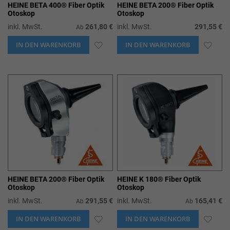
HEINE BETA 400® Fiber Optik
HEINE BETA 200® Fiber Optik
Otoskop
Otoskop
inkl. MwSt.
261,80 €
inkl. MwSt.
291,55 €
Ab
IN DEN WARENKORB
ZUR
IN DEN WARENKORB
ZUR
WUNSCHLISTE
WUN
HINZUFÜGEN
HIN
HEINE BETA 200® Fiber Optik
HEINE K 180® Fiber Optik
Otoskop
Otoskop
inkl. MwSt.
291,55 €
inkl. MwSt.
165,41 €
Ab
Ab
IN DEN WARENKORB
ZUR
IN DEN WARENKORB
ZUR