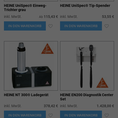
HEINE UniSpec® Einweg-
HEINE UniSpec® Tip-Spender
Trichter grau
inkl. MwSt.
115,43 €
inkl. MwSt.
53,55 €
Ab
IN DEN WARENKORB
ZUR
IN DEN WARENKORB
ZUR
WUNSCHLISTE
WUN
HINZUFÜGEN
HIN
HEINE NT 300® Ladegerät
HEINE EN200 Diagnostik Center
Set
inkl. MwSt.
378,42 €
inkl. MwSt.
1.428,00 €
IN DEN WARENKORB
ZUR
IN DEN WARENKORB
ZUR