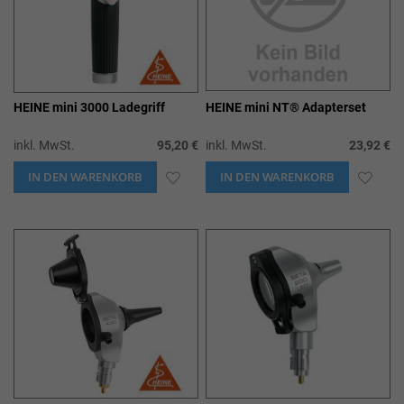
HEINE mini 3000 Ladegriff
HEINE mini NT® Adapterset
inkl. MwSt.
95,20 €
inkl. MwSt.
23,92 €
IN DEN WARENKORB
ZUR
IN DEN WARENKORB
ZUR
WUNSCHLISTE
WUN
HINZUFÜGEN
HIN