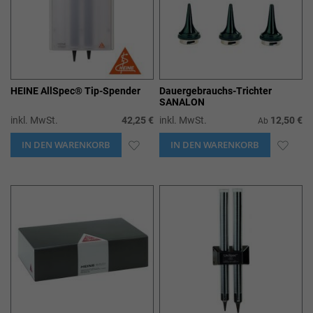
HEINE AllSpec® Tip-Spender
Dauergebrauchs-Trichter
SANALON
inkl. MwSt.
42,25 €
inkl. MwSt.
12,50 €
Ab
IN DEN WARENKORB
ZUR
IN DEN WARENKORB
ZUR
WUNSCHLISTE
WUN
HINZUFÜGEN
HIN