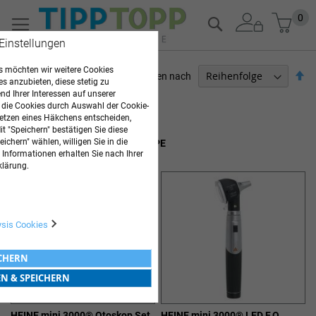
Zum
Mein
0
Suche
Inhalt
 Einstellungen
springen
 möchten wir weitere Cookies
Ab
Sortieren nach
es anzubieten, diese stetig zu
so
d Ihrer Interessen auf unserer
ARZTBEDARF
 die Cookies durch Auswahl der Cookie-
etzen eines Häkchens entscheiden,
Artikel
1
-
20
von
54
t "Speichern" bestätigen Sie diese
ichern" wählen, willigen Sie in die
OTOSKOPE & OPHTHALMOSKOPE
 Informationen erhalten Sie nach Ihrer
klärung.
ysis Cookies
ICHERN
EN & SPEICHERN
HEINE mini 3000® Otoskop Set
HEINE mini 3000® LED F.O