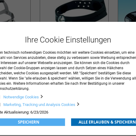
Ihre Cookie Einstellungen
n technisch notwendigen Cookies möchten wir weitere Cookies einsetzen, um eine
adLight mit
ri-focus® LED
Nystagmu
zahl von Services anzubieten, diese stetig zu verbessern sowie Werbung entspreche
D
r Interessen auf unserer Webseite anzuzeigen. Sie können sich die Cookies durch
ahl der Cookie-Gruppen anzeigen lassen und durch Setzen eines Häkchens
2.163,42 €
inkl. MwSt.
240,86 €
inkl. MwS
Ab
cheiden, welche Cookies ausgespielt werden. Mit "Speichern" bestätigen Sie diese
ORB
ahl. Wenn Sie "alle erlauben & speichern" wählen, willigen Sie in die Verwendung all
ZUR
IN DEN WARENKORB
ZUR
IN DE
ies ein. Weitere Informationen erhalten Sie nach Ihrer Bestätigung in unserer
nschutzerklärung.
WUNSCHLISTE
WUNSCHLISTE
Notwendige Cookies
HINZUFÜGEN
HINZUFÜGEN
Marketing, Tracking und Analysis Cookies
te Aktualisierung: 6/23/2026
SPEICHERN
ALLE ERLAUBEN & SPEICHERN