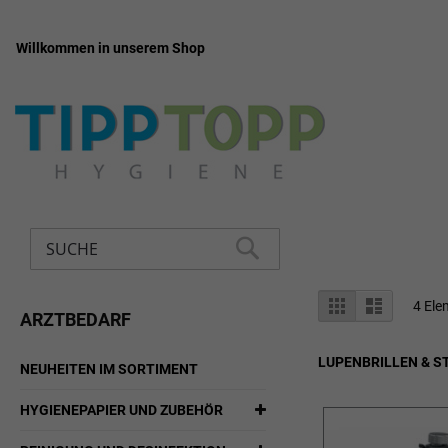
Willkommen in unserem Shop
Zum
Inhalt
springen
Suche
SUCHE
Anzeigen
Liste
Liste
4
Ele
ARZTBEDARF
als
LUPENBRILLEN & S
NEUHEITEN IM SORTIMENT
HYGIENEPAPIER UND ZUBEHÖR