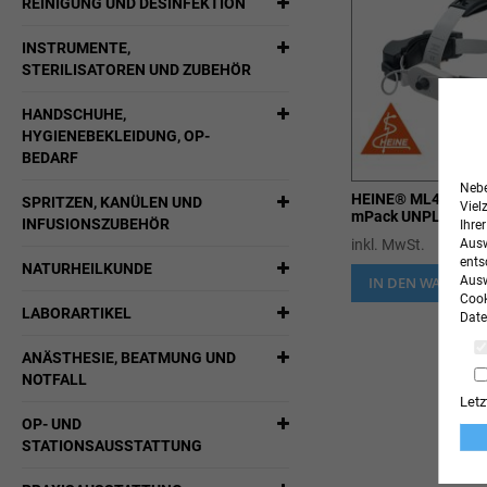
REINIGUNG UND DESINFEKTION
INSTRUMENTE,
STERILISATOREN UND ZUBEHÖR
HANDSCHUHE,
HYGIENEBEKLEIDUNG, OP-
BEDARF
Nebe
HEINE® ML4 LED He
SPRITZEN, KANÜLEN UND
Viel
mPack UNPLUGGE
INFUSIONSZUBEHÖR
Ihre
inkl. MwSt.
Ausw
ents
NATURHEILKUNDE
IN DEN WARENK
Ausw
Cook
LABORARTIKEL
Date
ANÄSTHESIE, BEATMUNG UND
NOTFALL
Letz
OP- UND
STATIONSAUSSTATTUNG