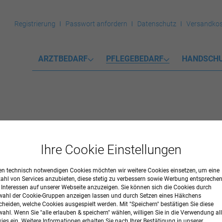
Registrierung
Passwort anfordern
Datenschutz
Versandkos
ARZTBEDARF
PFLEGEBEDARF
HANDSCH
Ihre Cookie Einstellungen
mente
n technisch notwendigen Cookies möchten wir weitere Cookies einsetzen, um eine
zahl von Services anzubieten, diese stetig zu verbessern sowie Werbung entspreche
r Interessen auf unserer Webseite anzuzeigen. Sie können sich die Cookies durch
ahl der Cookie-Gruppen anzeigen lassen und durch Setzen eines Häkchens
cheiden, welche Cookies ausgespielt werden. Mit "Speichern" bestätigen Sie diese
ahl. Wenn Sie "alle erlauben & speichern" wählen, willigen Sie in die Verwendung all
ies ein. Weitere Informationen erhalten Sie nach Ihrer Bestätigung in unserer