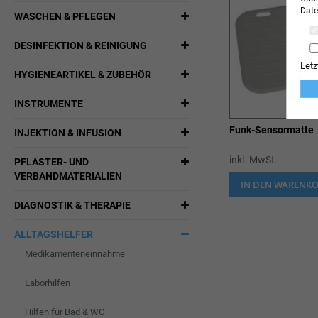
Date
WASCHEN & PFLEGEN
DESINFEKTION & REINIGUNG
Letz
HYGIENEARTIKEL & ZUBEHÖR
INSTRUMENTE
Funk-Sensormatte
INJEKTION & INFUSION
inkl. MwSt.
PFLASTER- UND
VERBANDMATERIALIEN
IN DEN WARENK
DIAGNOSTIK & THERAPIE
ALLTAGSHELFER
Medikamenteneinnahme
Laborhilfen
Hilfen für Bad & WC