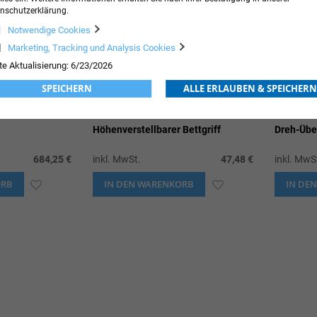
nschutzerklärung.
Notwendige Cookies
Marketing, Tracking und Analysis Cookies
te Aktualisierung: 6/23/2026
SPEICHERN
ALLE ERLAUBEN & SPEICHERN
Höhenverstellbarer Bettgriff
Dreh-Übe
684,25 €
inkl. MwSt.
47,48 €
inkl. MwS
ORB
ZUR
IN DEN WARENKORB
ZUR
IN DE
WUNSCHLISTE
WUNSCHLISTE
HINZUFÜGEN
HINZUFÜGEN