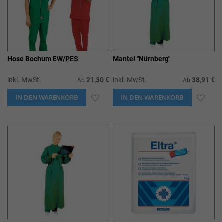
Hose Bochum BW/PES
Mantel "Nürnberg"
inkl. MwSt.
21,30 €
inkl. MwSt.
38,91 €
Ab
Ab
IN DEN WARENKORB
ZUR
IN DEN WARENKORB
ZUR
WUNSCHLISTE
WUN
HINZUFÜGEN
HIN