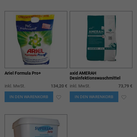
WUNSCHLISTE
WUN
HINZUFÜGEN
HIN
Ariel Formula Pro+
axid AMERAH
Desinfektionswaschmittel
inkl. MwSt.
134,20 €
inkl. MwSt.
73,79 €
IN DEN WARENKORB
ZUR
IN DEN WARENKORB
ZUR
WUNSCHLISTE
WUN
HINZUFÜGEN
HIN