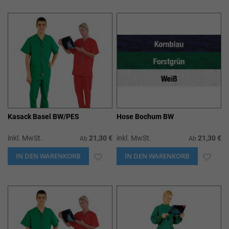
WUNSCHLISTE
WUN
HINZUFÜGEN
HIN
Kasack Basel BW/PES
Hose Bochum BW
inkl. MwSt.
21,30 €
inkl. MwSt.
21,30 €
Ab
Ab
IN DEN WARENKORB
ZUR
IN DEN WARENKORB
ZUR
WUNSCHLISTE
WUN
HINZUFÜGEN
HIN