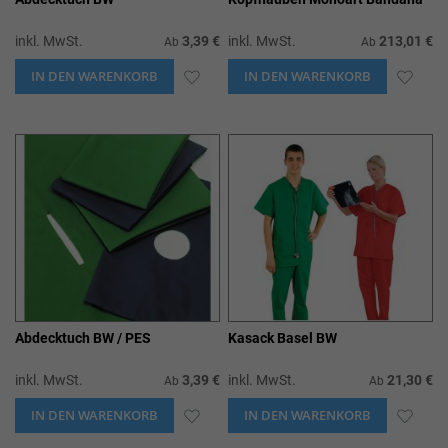
inkl. MwSt.
3,39 €
inkl. MwSt.
213,01 €
Ab
Ab
IN DEN WARENKORB
ZUR
IN DEN WARENKORB
ZUR
WUNSCHLISTE
WUN
HINZUFÜGEN
HIN
Abdecktuch BW / PES
Kasack Basel BW
inkl. MwSt.
3,39 €
inkl. MwSt.
21,30 €
Ab
Ab
IN DEN WARENKORB
ZUR
IN DEN WARENKORB
ZUR