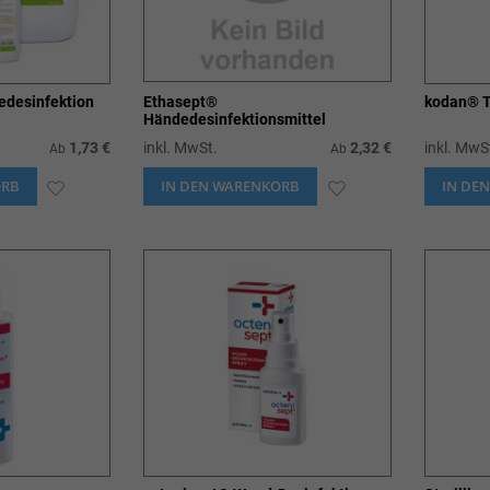
desinfektion
Ethasept®
kodan® T
Händedesinfektionsmittel
1,73 €
inkl. MwSt.
2,32 €
inkl. MwS
Ab
Ab
ORB
ZUR
IN DEN WARENKORB
ZUR
IN DE
WUNSCHLISTE
WUNSCHLISTE
HINZUFÜGEN
HINZUFÜGEN