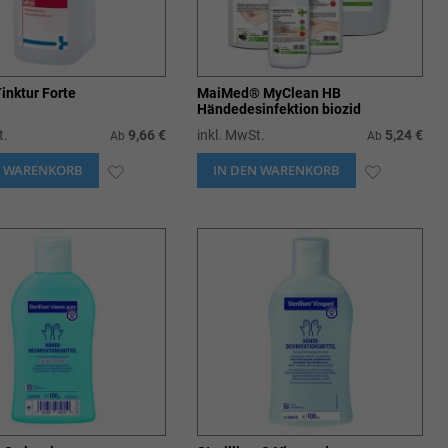
inktur Forte
MaiMed® MyClean HB
Händedesinfektion biozid
t.
9,66 €
inkl. MwSt.
5,24 €
Ab
Ab
N WARENKORB
ZUR
IN DEN WARENKORB
ZUR
WUNSCHLISTE
WUNSCHL
HINZUFÜGEN
HINZUFÜ