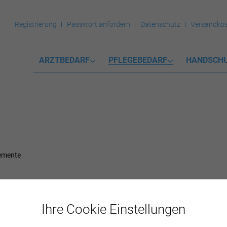
Registrierung
Passwort anfordern
Datenschutz
Versandkos
ARZTBEDARF
PFLEGEBEDARF
HANDSCH
emente
ESINFEKTION
Ihre Cookie Einstellungen