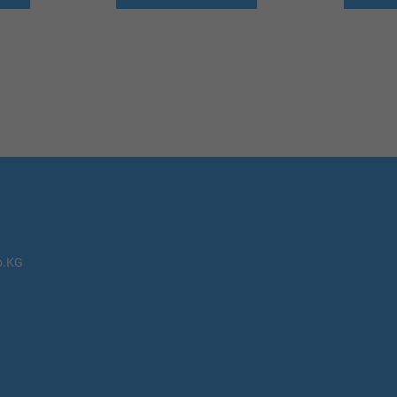
WUNSCHLISTE
WUNSCHLISTE
HINZUFÜGEN
HINZUFÜGEN
o.KG