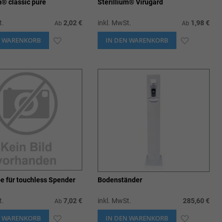
m® classic pure
Sterillium® Virugard
t.
2,02 €
inkl. MwSt.
1,98 €
Ab
Ab
N WARENKORB
ZUR
IN DEN WARENKORB
ZUR
WUNSCHLISTE
WUNSCHL
HINZUFÜGEN
HINZUFÜ
e für touchless Spender
Bodenständer
t.
7,02 €
inkl. MwSt.
285,60 €
Ab
N WARENKORB
ZUR
IN DEN WARENKORB
ZUR