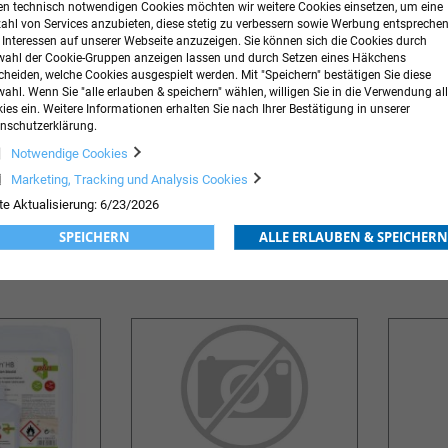
n technisch notwendigen Cookies möchten wir weitere Cookies einsetzen, um eine
zahl von Services anzubieten, diese stetig zu verbessern sowie Werbung entspreche
r Interessen auf unserer Webseite anzuzeigen. Sie können sich die Cookies durch
ahl der Cookie-Gruppen anzeigen lassen und durch Setzen eines Häkchens
cheiden, welche Cookies ausgespielt werden. Mit "Speichern" bestätigen Sie diese
ahl. Wenn Sie "alle erlauben & speichern" wählen, willigen Sie in die Verwendung all
ies ein. Weitere Informationen erhalten Sie nach Ihrer Bestätigung in unserer
nschutzerklärung.
Notwendige Cookies
Marketing, Tracking und Analysis Cookies
HB Gel
desderman® Händedesinfektion
desmanol
te Aktualisierung: 6/23/2026
1,89 €
inkl. MwSt.
3,42 €
inkl. MwS
Ab
Ab
SPEICHERN
ALLE ERLAUBEN & SPEICHERN
ORB
ZUR
IN DEN WARENKORB
ZUR
IN DE
WUNSCHLISTE
WUNSCHLISTE
HINZUFÜGEN
HINZUFÜGEN