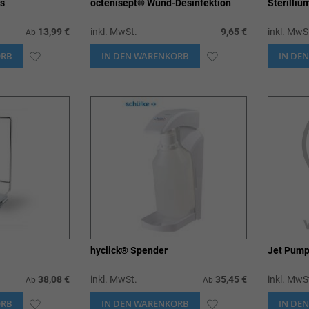
s
octenisept® Wund-Desinfektion
Sterilliu
13,99 €
inkl. MwSt.
9,65 €
inkl. MwS
Ab
ORB
ZUR
IN DEN WARENKORB
ZUR
IN DE
WUNSCHLISTE
WUNSCHLISTE
HINZUFÜGEN
HINZUFÜGEN
hyclick® Spender
Jet Pump
38,08 €
inkl. MwSt.
35,45 €
inkl. MwS
Ab
Ab
ORB
ZUR
IN DEN WARENKORB
ZUR
IN DE