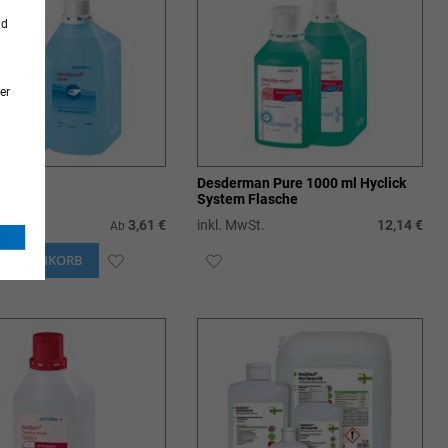
nd
er
® care
Desderman Pure 1000 ml Hyclick
System Flasche
t.
3,61 €
inkl. MwSt.
12,14 €
Ab
N WARENKORB
ZUR
ZUR
WUNSCHLISTE
WUNSCHLISTE
HINZUFÜGEN
HINZUFÜGEN