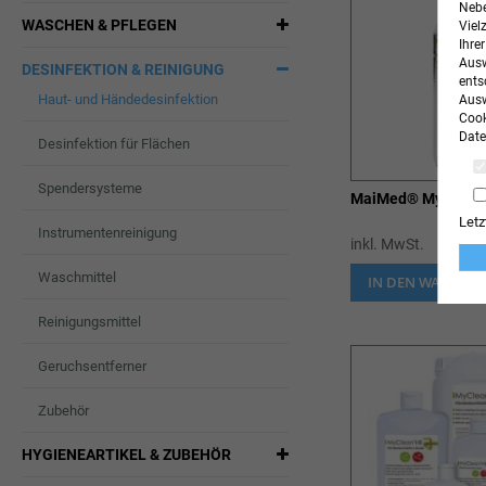
Nebe
WASCHEN & PFLEGEN
Viel
Ihre
Ausw
DESINFEKTION & REINIGUNG
ents
Haut- und Händedesinfektion
Ausw
Cook
Date
Desinfektion für Flächen
Spendersysteme
MaiMed® MyClean 
Letz
Instrumentenreinigung
inkl. MwSt.
Waschmittel
IN DEN WARENK
Reinigungsmittel
Geruchsentferner
Zubehör
HYGIENEARTIKEL & ZUBEHÖR