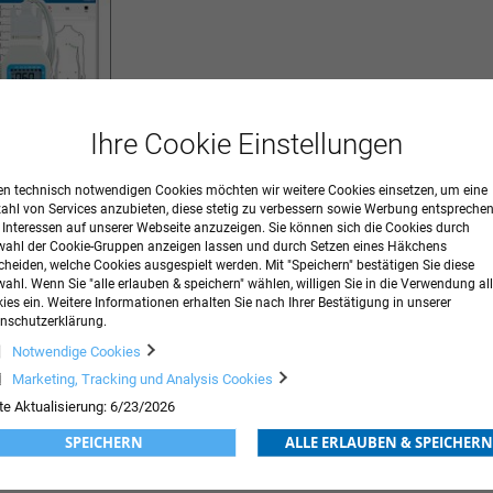
Ihre Cookie Einstellungen
n technisch notwendigen Cookies möchten wir weitere Cookies einsetzen, um eine
Ruhe-EKG
zahl von Services anzubieten, diese stetig zu verbessern sowie Werbung entspreche
r Interessen auf unserer Webseite anzuzeigen. Sie können sich die Cookies durch
ahl der Cookie-Gruppen anzeigen lassen und durch Setzen eines Häkchens
1.844,50 €
Ab
cheiden, welche Cookies ausgespielt werden. Mit "Speichern" bestätigen Sie diese
ORB
ahl. Wenn Sie "alle erlauben & speichern" wählen, willigen Sie in die Verwendung all
ZUR
ies ein. Weitere Informationen erhalten Sie nach Ihrer Bestätigung in unserer
nschutzerklärung.
WUNSCHLISTE
Notwendige Cookies
HINZUFÜGEN
Marketing, Tracking und Analysis Cookies
te Aktualisierung: 6/23/2026
SPEICHERN
ALLE ERLAUBEN & SPEICHERN