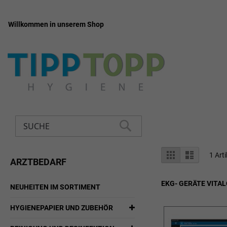
Willkommen in unserem Shop
Zum
Inhalt
springen
Suche
SUCHE
Anzeigen
Liste
Liste
1
Arti
ARZTBEDARF
als
EKG- GERÄTE VITA
NEUHEITEN IM SORTIMENT
HYGIENEPAPIER UND ZUBEHÖR