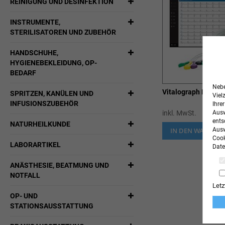
REINIGUNG UND DESINFEKTION
INSTRUMENTE,
STERILISATOREN UND ZUBEHÖR
HANDSCHUHE,
HYGIENEBEKLEIDUNG, OP-
BEDARF
Nebe
Vitalograph BT12 
SPRITZEN, KANÜLEN UND
Viel
INFUSIONSZUBEHÖR
Ihre
inkl. MwSt.
Ausw
ents
NATURHEILKUNDE
IN DEN WARENK
Ausw
Cook
LABORARTIKEL
Date
ANÄSTHESIE, BEATMUNG UND
NOTFALL
Letz
OP- UND
STATIONSAUSSTATTUNG