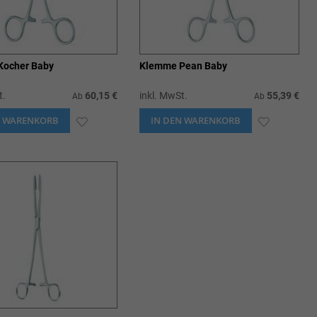
Kocher Baby
Klemme Pean Baby
t.
60,15 €
inkl. MwSt.
55,39 €
Ab
Ab
N WARENKORB
ZUR
IN DEN WARENKORB
ZUR
WUNSCHLISTE
WUNSCHL
HINZUFÜGEN
HINZUFÜ