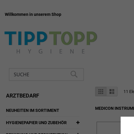
Willkommen in unserem Shop
Zum
Inhalt
springen
Suche
SUCHE
Anzeigen
Liste
Liste
11
El
ARZTBEDARF
als
MEDICON INSTRUM
NEUHEITEN IM SORTIMENT
HYGIENEPAPIER UND ZUBEHÖR