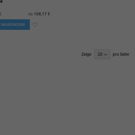
ge
t.
108,17 €
Ab
N WARENKORB
ZUR
WUNSCHLISTE
HINZUFÜGEN
Zeige
pro Seite