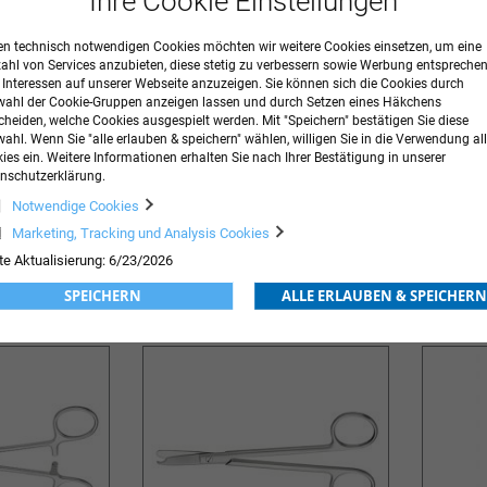
Ihre Cookie Einstellungen
n technisch notwendigen Cookies möchten wir weitere Cookies einsetzen, um eine
zahl von Services anzubieten, diese stetig zu verbessern sowie Werbung entspreche
r Interessen auf unserer Webseite anzuzeigen. Sie können sich die Cookies durch
ahl der Cookie-Gruppen anzeigen lassen und durch Setzen eines Häkchens
cheiden, welche Cookies ausgespielt werden. Mit "Speichern" bestätigen Sie diese
ahl. Wenn Sie "alle erlauben & speichern" wählen, willigen Sie in die Verwendung all
ies ein. Weitere Informationen erhalten Sie nach Ihrer Bestätigung in unserer
nschutzerklärung.
Chirurgische Schere gerade
Chirurgi
Notwendige Cookies
Marketing, Tracking und Analysis Cookies
49,92 €
inkl. MwSt.
39,57 €
inkl. MwS
Ab
Ab
te Aktualisierung: 6/23/2026
ORB
ZUR
IN DEN WARENKORB
ZUR
IN DE
SPEICHERN
ALLE ERLAUBEN & SPEICHERN
WUNSCHLISTE
WUNSCHLISTE
HINZUFÜGEN
HINZUFÜGEN