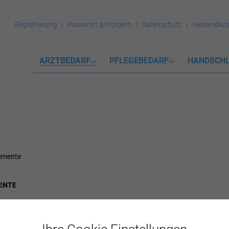
Registrierung
Passwort anfordern
Datenschutz
Versandkos
ARZTBEDARF
PFLEGEBEDARF
HANDSCH
emente
ENTE