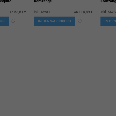
squito
Kornzange
Kornzan
53,61 €
inkl. MwSt.
114,89 €
inkl. MwS
Ab
Ab
ORB
ZUR
IN DEN WARENKORB
ZUR
IN DE
WUNSCHLISTE
WUNSCHLISTE
HINZUFÜGEN
HINZUFÜGEN