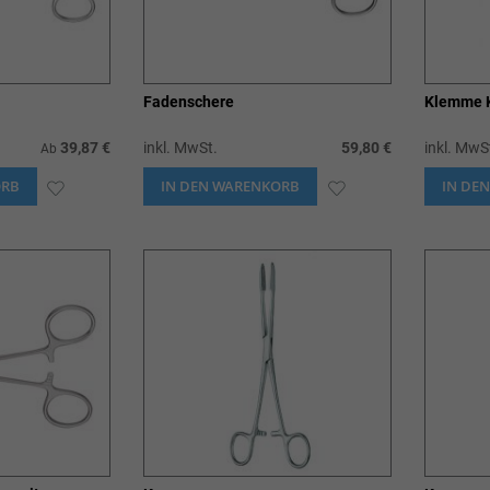
Fadenschere
Klemme 
39,87 €
inkl. MwSt.
59,80 €
inkl. MwS
Ab
ORB
ZUR
IN DEN WARENKORB
ZUR
IN DE
WUNSCHLISTE
WUNSCHLISTE
HINZUFÜGEN
HINZUFÜGEN