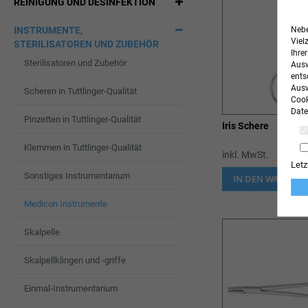
REINIGUNG UND DESINFEKTION
Nebe
INSTRUMENTE,
Viel
STERILISATOREN UND ZUBEHÖR
Ihre
Sterilisatoren und Zubehör
Ausw
ents
Ausw
Scheren in Tuttlinger-Qualität
Cook
Date
Pinzetten in Tuttlinger-Qualität
Iris Schere
Klemmen in Tuttlinger-Qualität
inkl. MwSt.
Letz
Sonstiges Instrumentarium
IN DEN WARENK
Medicon Instrumente
Skalpelle
Skalpellklingen und -griffe
Einmal-Instrumentarium