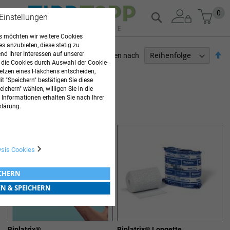
Zum
Mein
0
Suche
 Einstellungen
Inhalt
springen
 möchten wir weitere Cookies
es anzubieten, diese stetig zu
Ab
d Ihrer Interessen auf unserer
Sortieren nach
 die Cookies durch Auswahl der Cookie-
so
ARZTBEDARF
etzen eines Häkchens entscheiden,
t "Speichern" bestätigen Sie diese
ichern" wählen, willigen Sie in die
4
Elemente
 Informationen erhalten Sie nach Ihrer
GIPSBINDEN & LONGUETTEN
klärung.
ysis Cookies
ICHERN
EN & SPEICHERN
Biplatrix®
Biplatrix® Longette