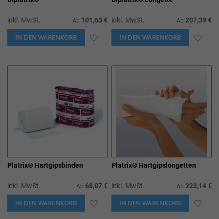
inkl. MwSt.
101,63 €
inkl. MwSt.
207,39 €
Ab
Ab
IN DEN WARENKORB
ZUR
IN DEN WARENKORB
ZUR
WUNSCHLISTE
WUN
HINZUFÜGEN
HIN
Platrix® Hartgipsbinden
Platrix® Hartgipslongetten
inkl. MwSt.
68,07 €
inkl. MwSt.
223,14 €
Ab
Ab
IN DEN WARENKORB
ZUR
IN DEN WARENKORB
ZUR