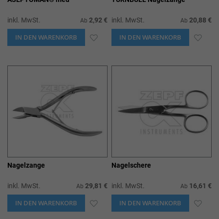
inkl. MwSt.
2,92 €
inkl. MwSt.
20,88 €
Ab
Ab
IN DEN WARENKORB
ZUR
IN DEN WARENKORB
ZUR
WUNSCHLISTE
WUN
HINZUFÜGEN
HIN
Nagelzange
Nagelschere
inkl. MwSt.
29,81 €
inkl. MwSt.
16,61 €
Ab
Ab
IN DEN WARENKORB
ZUR
IN DEN WARENKORB
ZUR