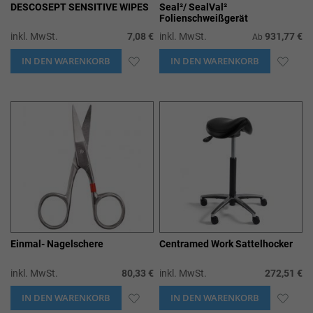
DESCOSEPT SENSITIVE WIPES
Seal²/ SealVal²
Folienschweißgerät
inkl. MwSt.
7,08 €
inkl. MwSt.
931,77 €
Ab
IN DEN WARENKORB
ZUR
IN DEN WARENKORB
ZUR
WUNSCHLISTE
WUN
HINZUFÜGEN
HIN
Einmal- Nagelschere
Centramed Work Sattelhocker
inkl. MwSt.
80,33 €
inkl. MwSt.
272,51 €
IN DEN WARENKORB
ZUR
IN DEN WARENKORB
ZUR