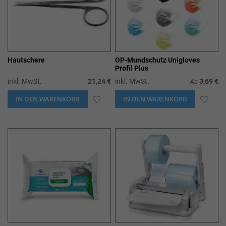
Hautschere
OP-Mundschutz Unigloves
Profil Plus
inkl. MwSt.
21,24 €
inkl. MwSt.
3,69 €
Ab
IN DEN WARENKORB
ZUR
IN DEN WARENKORB
ZUR
WUNSCHLISTE
WUN
HINZUFÜGEN
HIN