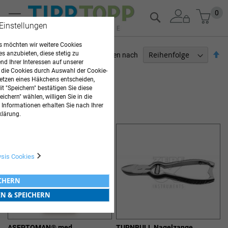
Zum
Mein
0
Suche
Inhalt
 Einstellungen
springen
 möchten wir weitere Cookies
Ab
es anzubieten, diese stetig zu
Sortieren nach
d Ihrer Interessen auf unserer
so
ARZTBEDARF
 die Cookies durch Auswahl der Cookie-
etzen eines Häkchens entscheiden,
t "Speichern" bestätigen Sie diese
13
Elemente
ichern" wählen, willigen Sie in die
PODOLOGIEBEDARF
 Informationen erhalten Sie nach Ihrer
klärung.
ysis Cookies
ICHERN
EN & SPEICHERN
ASEPTOMAN® med
TURNBULL Nagelzange