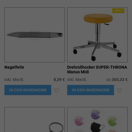
WUNSCHLISTE
WUN
HINZUFÜGEN
HIN
Nagelfeile
Drehrollhocker SUPER-THRONA
Manus Midi
inkl. MwSt.
8,39 €
inkl. MwSt.
365,33 €
Ab
IN DEN WARENKORB
ZUR
IN DEN WARENKORB
ZUR
WUNSCHLISTE
WUN
HINZUFÜGEN
HIN