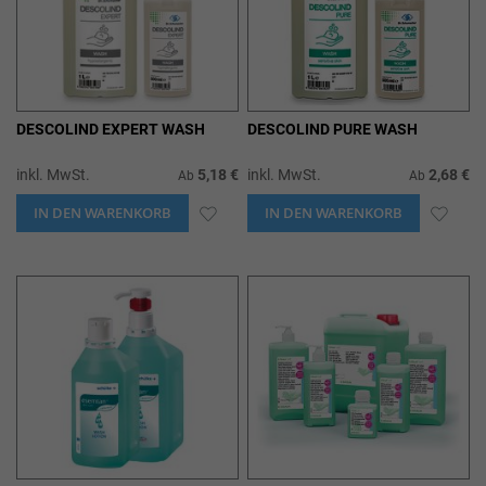
DESCOLIND EXPERT WASH
DESCOLIND PURE WASH
inkl. MwSt.
5,18 €
inkl. MwSt.
2,68 €
Ab
Ab
IN DEN WARENKORB
ZUR
IN DEN WARENKORB
ZUR
WUNSCHLISTE
WUN
HINZUFÜGEN
HIN