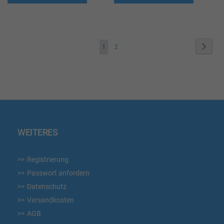
WUNSCHLISTE
WUN
HINZUFÜGEN
HIN
Seite
Seite
Weite
Sie
Seite
1
2
lesen
gerade
die
Seite
WEITERES
Registrierung
Passwort anfordern
Datenschutz
Versandkosten
AGB