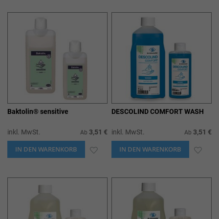
WUNSCHLISTE
WUN
HINZUFÜGEN
HIN
Baktolin® sensitive
DESCOLIND COMFORT WASH
inkl. MwSt.
3,51 €
inkl. MwSt.
3,51 €
Ab
Ab
IN DEN WARENKORB
ZUR
IN DEN WARENKORB
ZUR
WUNSCHLISTE
WUN
HINZUFÜGEN
HIN