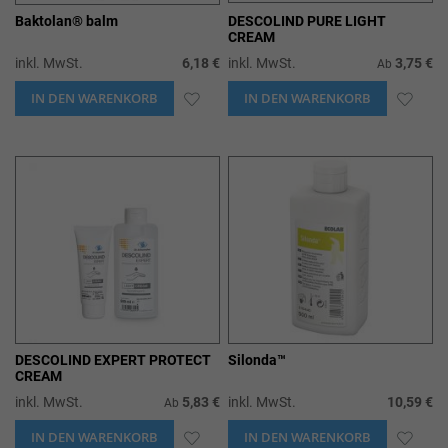
Baktolan® balm
DESCOLIND PURE LIGHT
CREAM
inkl. MwSt.
6,18 €
inkl. MwSt.
3,75 €
Ab
IN DEN WARENKORB
ZUR
IN DEN WARENKORB
ZUR
WUNSCHLISTE
WUN
HINZUFÜGEN
HIN
DESCOLIND EXPERT PROTECT
Silonda™
CREAM
inkl. MwSt.
5,83 €
inkl. MwSt.
10,59 €
Ab
IN DEN WARENKORB
ZUR
IN DEN WARENKORB
ZUR