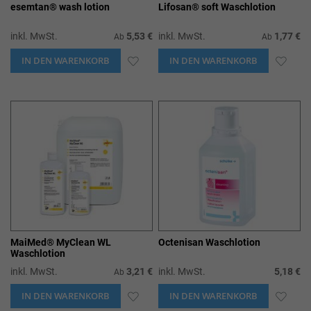
esemtan® wash lotion
Lifosan® soft Waschlotion
inkl. MwSt.
5,53 €
inkl. MwSt.
1,77 €
Ab
Ab
IN DEN WARENKORB
ZUR
IN DEN WARENKORB
ZUR
WUNSCHLISTE
WUN
HINZUFÜGEN
HIN
MaiMed® MyClean WL
Octenisan Waschlotion
Waschlotion
inkl. MwSt.
3,21 €
inkl. MwSt.
5,18 €
Ab
IN DEN WARENKORB
ZUR
IN DEN WARENKORB
ZUR