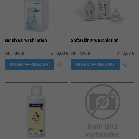
sensiva® wash lotion
Softaskin® Waschlotion
inkl. MwSt.
3,63 €
inkl. MwSt.
2,67 €
Ab
Ab
IN DEN WARENKORB
ZUR
IN DEN WARENKORB
ZUR
WUNSCHLISTE
WUN
HINZUFÜGEN
HIN