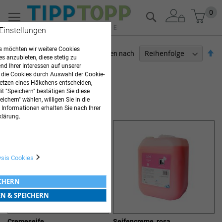
Zum
Mein
0
Suche
Inhalt
 Einstellungen
springen
 möchten wir weitere Cookies
Ab
Sortieren nach
es anzubieten, diese stetig zu
so
d Ihrer Interessen auf unserer
ARZTBEDARF
 die Cookies durch Auswahl der Cookie-
etzen eines Häkchens entscheiden,
Artikel
1
-
20
von
26
t "Speichern" bestätigen Sie diese
ichern" wählen, willigen Sie in die
HAUTREINIGUNG UND -PFLEGE
 Informationen erhalten Sie nach Ihrer
klärung.
ysis Cookies
ICHERN
EN & SPEICHERN
Cremeseife
Seifencreme, rosa