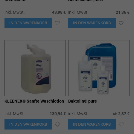
inkl. MwSt.
43,98 €
inkl. MwSt.
21,36 €
IN DEN WARENKORB
ZUR
IN DEN WARENKORB
ZUR
WUNSCHLISTE
WUN
HINZUFÜGEN
HIN
KLEENEX® Sanfte Waschlotion
Baktolin® pure
inkl. MwSt.
130,94 €
inkl. MwSt.
2,37 €
Ab
IN DEN WARENKORB
ZUR
IN DEN WARENKORB
ZUR