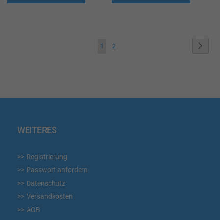
WUNSCHLISTE
WUN
HINZUFÜGEN
HIN
Seite
Seite
Weite
Sie
Seite
1
2
lesen
gerade
die
Seite
WEITERES
Registrierung
Passwort anfordern
Datenschutz
Versandkosten
AGB