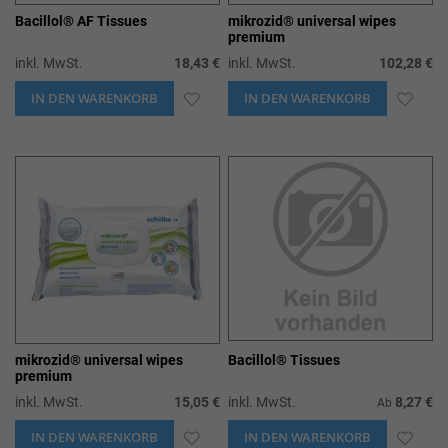
Bacillol® AF Tissues
mikrozid® universal wipes
premium
inkl. MwSt.
18,43 €
inkl. MwSt.
102,28 €
IN DEN WARENKORB
ZUR
IN DEN WARENKORB
ZUR
WUNSCHLISTE
WUN
HINZUFÜGEN
HIN
mikrozid® universal wipes
Bacillol® Tissues
premium
inkl. MwSt.
15,05 €
inkl. MwSt.
8,27 €
Ab
IN DEN WARENKORB
ZUR
IN DEN WARENKORB
ZUR