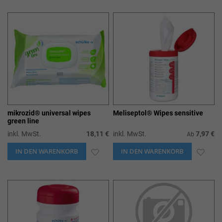
WUNSCHLISTE
WUN
HINZUFÜGEN
HIN
mikrozid® universal wipes
Meliseptol® Wipes sensitive
green line
inkl. MwSt.
18,11 €
inkl. MwSt.
7,97 €
Ab
IN DEN WARENKORB
ZUR
IN DEN WARENKORB
ZUR
WUNSCHLISTE
WUN
HINZUFÜGEN
HIN