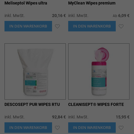
Meliseptol Wipes ultra
MyClean Wipes premium
inkl. MwSt.
20,16 €
inkl. MwSt.
6,09 €
Ab
IN DEN WARENKORB
ZUR
IN DEN WARENKORB
ZUR
WUNSCHLISTE
WUN
HINZUFÜGEN
HIN
DESCOSEPT PUR WIPES RTU
CLEANISEPT® WIPES FORTE
inkl. MwSt.
92,84 €
inkl. MwSt.
15,95 €
IN DEN WARENKORB
ZUR
IN DEN WARENKORB
ZUR