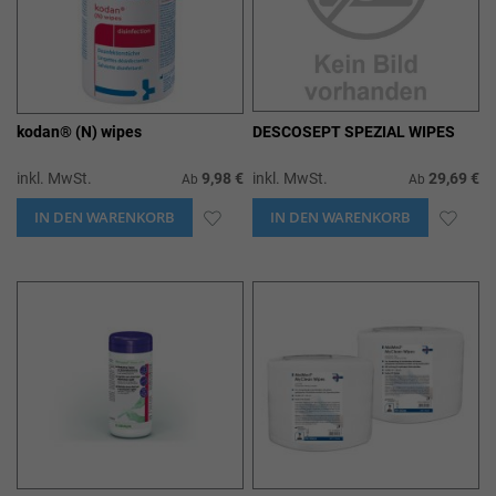
kodan® (N) wipes
DESCOSEPT SPEZIAL WIPES
inkl. MwSt.
9,98 €
inkl. MwSt.
29,69 €
Ab
Ab
IN DEN WARENKORB
ZUR
IN DEN WARENKORB
ZUR
WUNSCHLISTE
WUN
HINZUFÜGEN
HIN