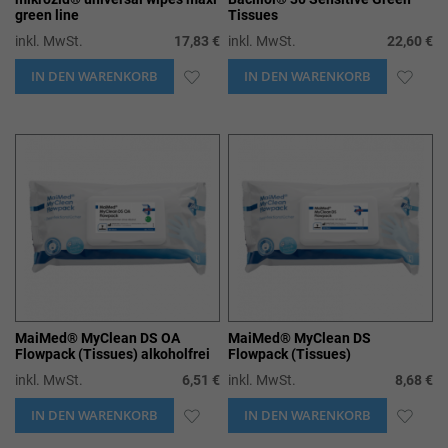
green line
Tissues
inkl. MwSt.
17,83 €
inkl. MwSt.
22,60 €
IN DEN WARENKORB
ZUR
IN DEN WARENKORB
ZUR
WUNSCHLISTE
WUN
HINZUFÜGEN
HIN
MaiMed® MyClean DS OA
MaiMed® MyClean DS
Flowpack (Tissues) alkoholfrei
Flowpack (Tissues)
inkl. MwSt.
6,51 €
inkl. MwSt.
8,68 €
IN DEN WARENKORB
ZUR
IN DEN WARENKORB
ZUR