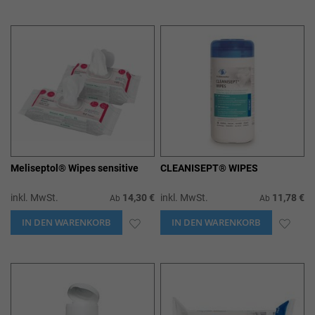
WUNSCHLISTE
WUN
HINZUFÜGEN
HIN
Meliseptol® Wipes sensitive
CLEANISEPT® WIPES
inkl. MwSt.
14,30 €
inkl. MwSt.
11,78 €
Ab
Ab
IN DEN WARENKORB
ZUR
IN DEN WARENKORB
ZUR
WUNSCHLISTE
WUN
HINZUFÜGEN
HIN