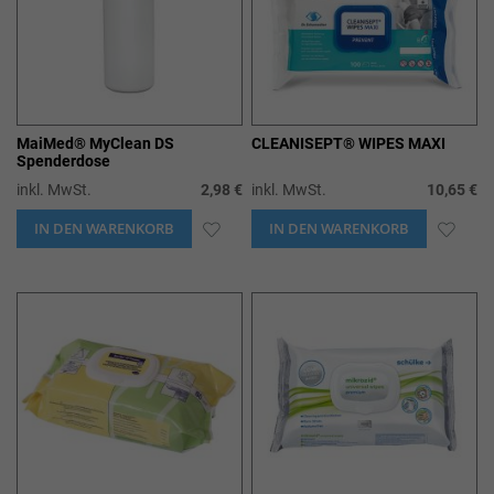
MaiMed® MyClean DS
CLEANISEPT® WIPES MAXI
Spenderdose
inkl. MwSt.
2,98 €
inkl. MwSt.
10,65 €
IN DEN WARENKORB
ZUR
IN DEN WARENKORB
ZUR
WUNSCHLISTE
WUN
HINZUFÜGEN
HIN