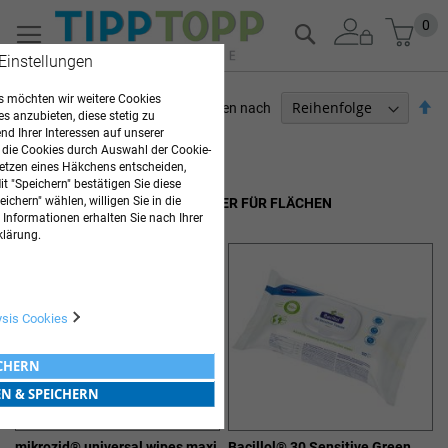
Zum
Mein
0
Suche
Inhalt
 Einstellungen
springen
 möchten wir weitere Cookies
Ab
Sortieren nach
es anzubieten, diese stetig zu
so
d Ihrer Interessen auf unserer
ARZTBEDARF
 die Cookies durch Auswahl der Cookie-
etzen eines Häkchens entscheiden,
Artikel
1
-
20
von
31
t "Speichern" bestätigen Sie diese
ichern" wählen, willigen Sie in die
SCHNELLDESINFEKTIONSTÜCHER FÜR FLÄCHEN
 Informationen erhalten Sie nach Ihrer
klärung.
ysis Cookies
ICHERN
EN & SPEICHERN
mikrozid® universal wipes maxi
Bacillol® 30 Sensitive Green