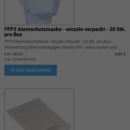
FFP2 Atemschutzmaske - einzeln verpackt - 20 Stk.
pro Box
FFP2 Atemschutzmaske - einzeln verpackt - 20 Stk. pro Box -
Verwendung eines mehrlagigen Vlieses (PP) - extra starker und
flexibler Nasenclip - ohne Ventil - zertifiziert gemäß EN 149:2001 +
inkl. MwSt.
5,89 €
A1:2009 // MHD: 08/2026
zzgl. Versandkosten
IN DEN WARENKORB