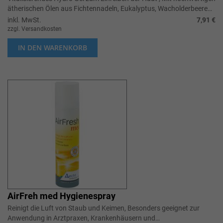
ätherischen Ölen aus Fichtennadeln, Eukalyptus, Wacholderbeeren
und Thymia...
inkl. MwSt.
7,91 €
zzgl. Versandkosten
IN DEN WARENKORB
AirFreh med Hygienespray
Reinigt die Luft von Staub und Keimen, Besonders geeignet zur
Anwendung in Arztpraxen, Krankenhäusern und