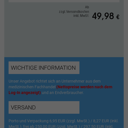
Ab
zzgl. Versandkosten
49,98
inkl. MwSt.
€
WICHTIGE INFORMATION
Unser Angebot richtet sich an Unternehmer aus dem
medizinischen Fachhandel
(Nettopreise werden nach dem
Log-In angezeigt)
und an Endverbraucher.
VERSAND
Porto und Verpackung 6,95 EUR (zzgl. MwSt.) / 8,27 EUR (inkl.
MwSt.), frei ab 250,00 EUR (zzgl. MwSt.) / 297,50 EUR (inkl.