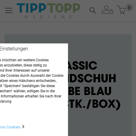
Zum
Mein
0
Suche
Inhalt
springen
 Einstellungen
ANGEBOTE
 möchten wir weitere Cookies
ABENA CLASSIC
es anzubieten, diese stetig zu
d Ihrer Interessen auf unserer
 die Cookies durch Auswahl der Cookie-
NITRIL HANDSCHUH
etzen eines Häkchens entscheiden,
t "Speichern" bestätigen Sie diese
IN DER FARBE BLAU
ichern" wählen, willigen Sie in die
 Informationen erhalten Sie nach Ihrer
klärung.
(10X 100 STK./BOX)
JETZT KAUFEN
ysis Cookies