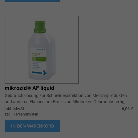
mikrozid® AF liquid
Gebrauchslösung zur Schnelldesinfektion von Medizinprodukten
und anderen Flächen auf Basis von Alkoholen. Gebrauchsfertig,
sehr breit wirks...
inkl. MwSt.
6,01 €
zzgl. Versandkosten
IN DEN WARENKORB