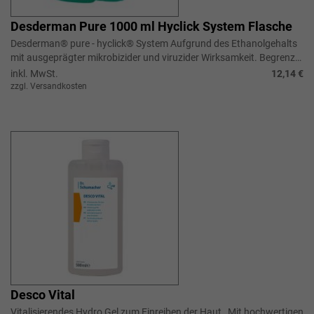
Desderman Pure 1000 ml Hyclick System Flasche
Desderman® pure - hyclick® System Aufgrund des Ethanolgehalts
mit ausgeprägter mikrobizider und viruzider Wirksamkeit. Begrenzt
v...
inkl. MwSt.
12,14 €
zzgl. Versandkosten
Desco Vital
Vitalisierendes Hydro Gel zum Einreiben der Haut , Mit hochwertigen