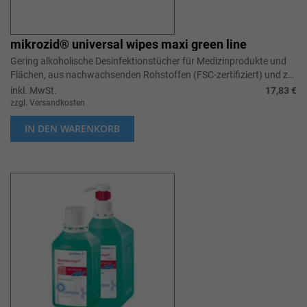
mikrozid® universal wipes maxi green line
Gering alkoholische Desinfektionstücher für Medizinprodukte und
Flächen, aus nachwachsenden Rohstoffen (FSC-zertifiziert) und zu
100% plastikf...
inkl. MwSt.
17,83 €
zzgl. Versandkosten
IN DEN WARENKORB