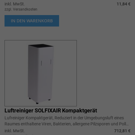
Pflegeeinrichtunge, Mit desodorieren...
inkl. MwSt.
11,84 €
zzgl. Versandkosten
IN DEN WARENKORB
Luftreiniger SOLFIXAIR Kompaktgerät
Lufreiniger Kompaktgerät, Reduziert in der Umgebungsluft eines
Raumes enthaltene Viren, Bakterien, allergene Pilzsporen und Pollen
um bis zu 9...
inkl. MwSt.
712,81 €