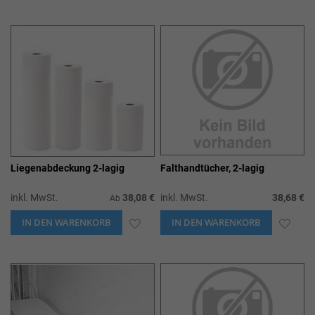
WUNSCHLISTE
WUN
HINZUFÜGEN
HIN
Liegenabdeckung 2-lagig
Falthandtücher, 2-lagig
inkl. MwSt.
38,08 €
inkl. MwSt.
38,68 €
Ab
IN DEN WARENKORB
ZUR
IN DEN WARENKORB
ZUR
WUNSCHLISTE
WUN
HINZUFÜGEN
HIN