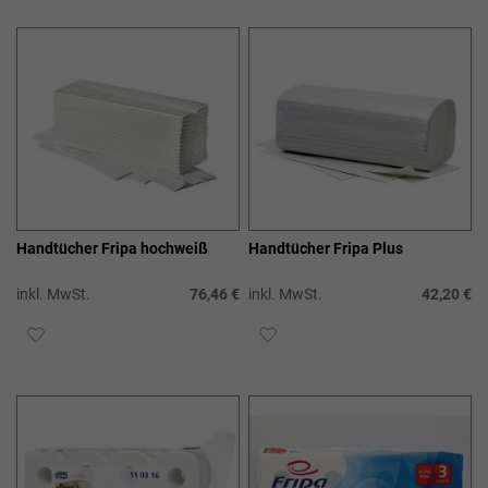
WUNSCHLISTE
WUN
HINZUFÜGEN
HIN
Handtücher Fripa hochweiß
Handtücher Fripa Plus
inkl. MwSt.
76,46 €
inkl. MwSt.
42,20 €
ZUR
ZUR
WUNSCHLISTE
WUNSCHLISTE
HINZUFÜGEN
HINZUFÜGEN