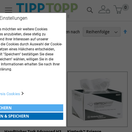
Zum
Mein
0
Suche
Inhalt
 Einstellungen
springen
 möchten wir weitere Cookies
Ab
Sortieren nach
es anzubieten, diese stetig zu
so
d Ihrer Interessen auf unserer
ARZTBEDARF
 die Cookies durch Auswahl der Cookie-
etzen eines Häkchens entscheiden,
Artikel
1
-
20
von
51
t "Speichern" bestätigen Sie diese
ichern" wählen, willigen Sie in die
HYGIENEPAPIER UND ZUBEHÖR
 Informationen erhalten Sie nach Ihrer
klärung.
ysis Cookies
ICHERN
EN & SPEICHERN
Handtücher Tork Advanced H3
Kimtech™ Science