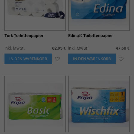
Tork Toilettenpapier
Edina® Toilettenpapier
inkl. MwSt.
62,95 €
inkl. MwSt.
47,60 €
IN DEN WARENKORB
ZUR
IN DEN WARENKORB
ZUR
WUNSCHLISTE
WUN
HINZUFÜGEN
HIN