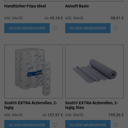
Handtücher Fripa Ideal
Axisoft Basic
inkl. MwSt.
45,10 €
inkl. MwSt.
58,91 €
Ab
IN DEN WARENKORB
ZUR
IN DEN WARENKORB
ZUR
WUNSCHLISTE
WUN
HINZUFÜGEN
HIN
Scott® EXTRA Ärzterollen, 2-
Scott® EXTRA Ärzterollen, 2-
lagig
lagig, blau
inkl. MwSt.
157,97 €
inkl. MwSt.
159,26 €
Ab
IN DEN WARENKORB
ZUR
IN DEN WARENKORB
ZUR