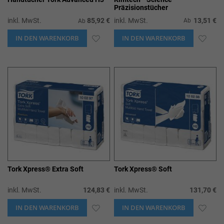
Präzisionstücher
inkl. MwSt.
85,92 €
inkl. MwSt.
13,51 €
Ab
Ab
IN DEN WARENKORB
ZUR
IN DEN WARENKORB
ZUR
WUNSCHLISTE
WUN
HINZUFÜGEN
HIN
Tork Xpress® Extra Soft
Tork Xpress® Soft
inkl. MwSt.
124,83 €
inkl. MwSt.
131,70 €
IN DEN WARENKORB
ZUR
IN DEN WARENKORB
ZUR