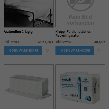
Ärzterollen 2-lagig
Krepp- Falthandtücher,
Recycling natur
inkl. MwSt.
61,76 €
inkl. MwSt.
38,68 €
Ab
IN DEN WARENKORB
ZUR
IN DEN WARENKORB
ZUR
WUNSCHLISTE
WUN
HINZUFÜGEN
HIN