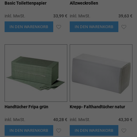
Basic Toilettenpapier
Allzweckrollen
inkl. MwSt.
33,99 €
inkl. MwSt.
39,63 €
IN DEN WARENKORB
ZUR
IN DEN WARENKORB
ZUR
WUNSCHLISTE
WUN
HINZUFÜGEN
HIN
Handtücher Fripa grün
Krepp- Falthandtücher natur
inkl. MwSt.
40,28 €
inkl. MwSt.
43,30 €
IN DEN WARENKORB
ZUR
IN DEN WARENKORB
ZUR