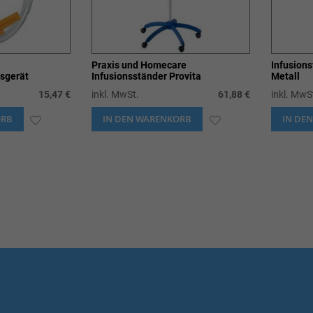
Praxis und Homecare
Infusion
nsgerät
Infusionsständer Provita
Metall
15,47 €
inkl. MwSt.
61,88 €
inkl. MwS
ORB
ZUR
IN DEN WARENKORB
ZUR
IN DE
WUNSCHLISTE
WUNSCHLISTE
HINZUFÜGEN
HINZUFÜGEN