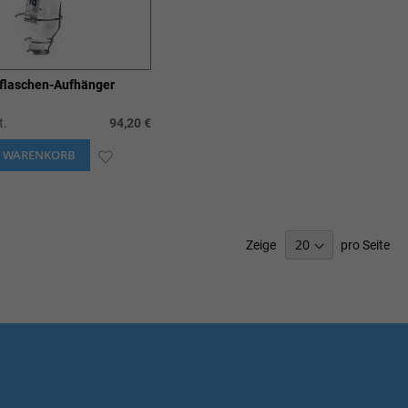
sflaschen-Aufhänger
t.
94,20 €
N WARENKORB
ZUR
WUNSCHLISTE
HINZUFÜGEN
Zeige
pro Seite