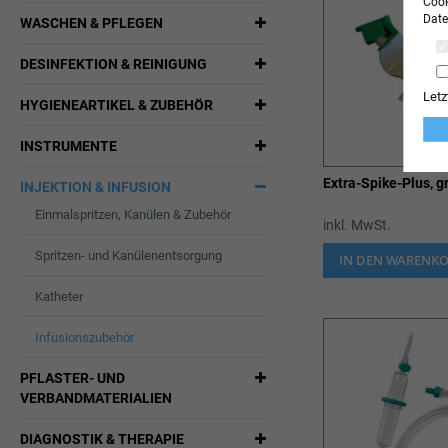
Cook
Date
WASCHEN & PFLEGEN
DESINFEKTION & REINIGUNG
Letz
HYGIENEARTIKEL & ZUBEHÖR
INSTRUMENTE
Extra-Spike-Plus, g
INJEKTION & INFUSION
Einmalspritzen, Kanülen & Zubehör
inkl. MwSt.
Spritzen- und Kanülenentsorgung
IN DEN WARENK
Katheter
Infusionszubehör
PFLASTER- UND
VERBANDMATERIALIEN
DIAGNOSTIK & THERAPIE