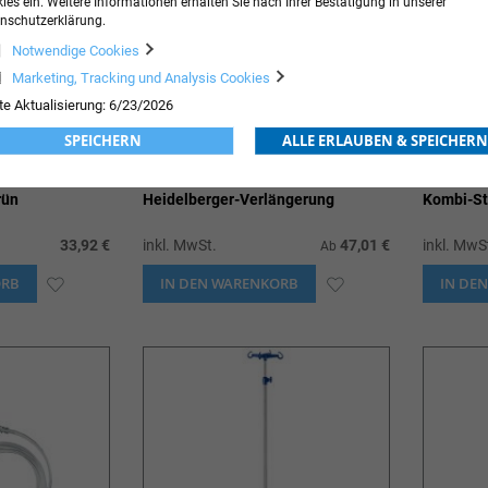
ies ein. Weitere Informationen erhalten Sie nach Ihrer Bestätigung in unserer
nschutzerklärung.
Notwendige Cookies
Marketing, Tracking und Analysis Cookies
te Aktualisierung: 6/23/2026
SPEICHERN
ALLE ERLAUBEN & SPEICHERN
rün
Heidelberger-Verlängerung
Kombi-St
33,92 €
inkl. MwSt.
47,01 €
inkl. MwS
Ab
ORB
ZUR
IN DEN WARENKORB
ZUR
IN DE
WUNSCHLISTE
WUNSCHLISTE
HINZUFÜGEN
HINZUFÜGEN