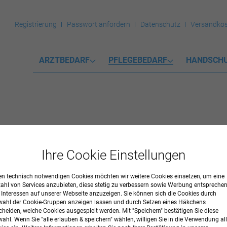
Registrierung
Passwort anfordern
Datenschutz
Versandkos
ARZTBEDARF
PFLEGEBEDARF
HANDSCH
Ihre Cookie Einstellungen
mente
n technisch notwendigen Cookies möchten wir weitere Cookies einsetzen, um eine
R
zahl von Services anzubieten, diese stetig zu verbessern sowie Werbung entspreche
r Interessen auf unserer Webseite anzuzeigen. Sie können sich die Cookies durch
ahl der Cookie-Gruppen anzeigen lassen und durch Setzen eines Häkchens
cheiden, welche Cookies ausgespielt werden. Mit "Speichern" bestätigen Sie diese
ahl. Wenn Sie "alle erlauben & speichern" wählen, willigen Sie in die Verwendung all