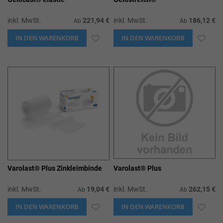
inkl. MwSt.
221,94 €
inkl. MwSt.
186,12 €
Ab
Ab
IN DEN WARENKORB
ZUR
IN DEN WARENKORB
ZUR
WUNSCHLISTE
WUN
HINZUFÜGEN
HIN
Varolast® Plus Zinkleimbinde
Varolast® Plus
inkl. MwSt.
19,04 €
inkl. MwSt.
262,15 €
Ab
Ab
IN DEN WARENKORB
ZUR
IN DEN WARENKORB
ZUR