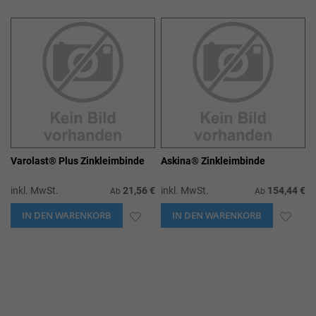
WUNSCHLISTE
WUN
HINZUFÜGEN
HIN
Varolast® Plus Zinkleimbinde
Askina® Zinkleimbinde
inkl. MwSt.
21,56 €
inkl. MwSt.
154,44 €
Ab
Ab
IN DEN WARENKORB
ZUR
IN DEN WARENKORB
ZUR
WUNSCHLISTE
WUN
HINZUFÜGEN
HIN