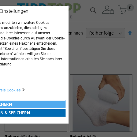
Zum
Mein
0
Suche
 Einstellungen
Inhalt
springen
 möchten wir weitere Cookies
es anzubieten, diese stetig zu
Ab
Sortieren nach
d Ihrer Interessen auf unserer
so
 die Cookies durch Auswahl der Cookie-
ARZTBEDARF
etzen eines Häkchens entscheiden,
t "Speichern" bestätigen Sie diese
6
Elemente
ichern" wählen, willigen Sie in die
 Informationen erhalten Sie nach Ihrer
ZINKLEIMVERBÄNDE
klärung.
ysis Cookies
ICHERN
EN & SPEICHERN
Gelocast® elastic
Gelostretch®