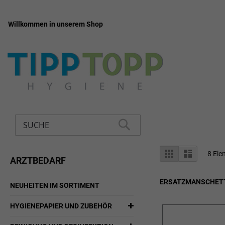
Willkommen in unserem Shop
Zum
Inhalt
springen
Suche
SUCHE
Anzeigen
Liste
Liste
8
Ele
ARZTBEDARF
als
ERSATZMANSCHETT
NEUHEITEN IM SORTIMENT
HYGIENEPAPIER UND ZUBEHÖR