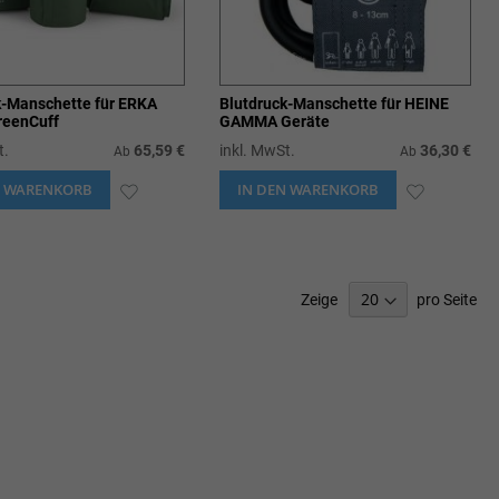
k-Manschette für ERKA
Blutdruck-Manschette für HEINE
reenCuff
GAMMA Geräte
t.
65,59 €
inkl. MwSt.
36,30 €
Ab
Ab
N WARENKORB
ZUR
IN DEN WARENKORB
ZUR
WUNSCHLISTE
WUNSCHL
HINZUFÜGEN
HINZUFÜ
Zeige
pro Seite