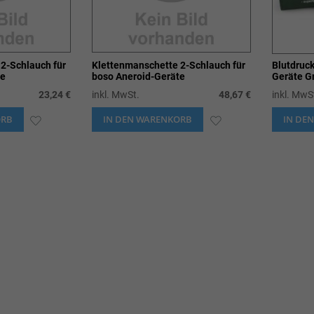
2-Schlauch für
Klettenmanschette 2-Schlauch für
Blutdruc
te
boso Aneroid-Geräte
Geräte G
23,24 €
inkl. MwSt.
48,67 €
inkl. MwS
ORB
ZUR
IN DEN WARENKORB
ZUR
IN DE
WUNSCHLISTE
WUNSCHLISTE
HINZUFÜGEN
HINZUFÜGEN