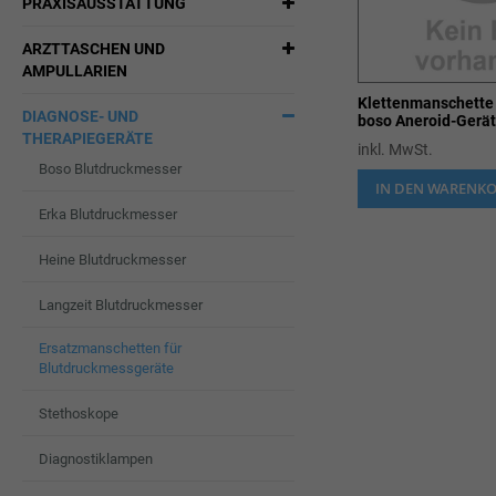
PRAXISAUSSTATTUNG
ARZTTASCHEN UND
AMPULLARIEN
Klettenmanschette 
DIAGNOSE- UND
boso Aneroid-Gerä
THERAPIEGERÄTE
inkl. MwSt.
Boso Blutdruckmesser
IN DEN WARENK
Erka Blutdruckmesser
Heine Blutdruckmesser
Langzeit Blutdruckmesser
Ersatzmanschetten für
Blutdruckmessgeräte
Stethoskope
Diagnostiklampen