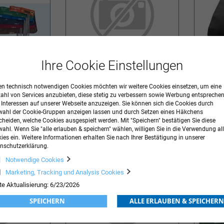
Ihre Cookie Einstellungen
n technisch notwendigen Cookies möchten wir weitere Cookies einsetzen, um eine
Adapter für Blutdruckmessgeräte
Blutdruc
zahl von Services anzubieten, diese stetig zu verbessern sowie Werbung entspreche
Aneroid-
r Interessen auf unserer Webseite anzuzeigen. Sie können sich die Cookies durch
ahl der Cookie-Gruppen anzeigen lassen und durch Setzen eines Häkchens
189,21 €
inkl. MwSt.
10,06 €
inkl. MwS
Ab
cheiden, welche Cookies ausgespielt werden. Mit "Speichern" bestätigen Sie diese
ORB
ahl. Wenn Sie "alle erlauben & speichern" wählen, willigen Sie in die Verwendung all
ZUR
IN DEN WARENKORB
ZUR
IN DE
ies ein. Weitere Informationen erhalten Sie nach Ihrer Bestätigung in unserer
nschutzerklärung.
WUNSCHLISTE
WUNSCHLISTE
Notwendige Cookies
HINZUFÜGEN
HINZUFÜGEN
Marketing, Tracking und Analysis Cookies
te Aktualisierung: 6/23/2026
SPEICHERN
ALLE ERLAUBEN & SPEICHERN