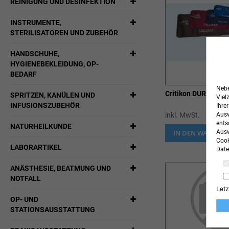
REINIGUNG UND DESINFEKTION
INSTRUMENTE,
STERILISATOREN UND ZUBEHÖR
HANDSCHUHE,
HYGIENEBEKLEIDUNG, OP-
BEDARF
Nebe
Critikon DURA-CUF
SPRITZEN, KANÜLEN UND
Viel
INFUSIONSZUBEHÖR
Ihre
inkl. MwSt.
Ausw
ents
NATURHEILKUNDE
IN DEN WARENK
Ausw
Cook
LABORARTIKEL
Date
ANÄSTHESIE, BEATMUNG UND
NOTFALL
Letz
OP- UND
STATIONSAUSSTATTUNG