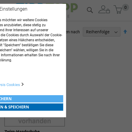
Zum
Mein
0
Suche
 Einstellungen
Inhalt
springen
 möchten wir weitere Cookies
es anzubieten, diese stetig zu
d Ihrer Interessen auf unserer
Ab
Sortieren nach
 die Cookies durch Auswahl der Cookie-
so
etzen eines Häkchens entscheiden,
PFLEGEBEDARF
t "Speichern" bestätigen Sie diese
ichern" wählen, willigen Sie in die
1
Artikel
 Informationen erhalten Sie nach Ihrer
ZWIRNHANDSCHUHE
klärung.
ysis Cookies
ICHERN
EN & SPEICHERN
Zwirn-Handschuhe