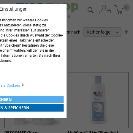
Zum
Mein
0
Suche
 Einstellungen
Inhalt
springen
 möchten wir weitere Cookies
es anzubieten, diese stetig zu
d Ihrer Interessen auf unserer
Ab
Sortieren nach
 die Cookies durch Auswahl der Cookie-
so
etzen eines Häkchens entscheiden,
PFLEGEBEDARF
t "Speichern" bestätigen Sie diese
ichern" wählen, willigen Sie in die
2
Elemente
 Informationen erhalten Sie nach Ihrer
PFLEGEBÄDER
klärung.
ysis Cookies
ICHERN
EN & SPEICHERN
DESCOMED Ölbad
MoliCare® Skin Pflegebad