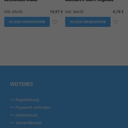
inkl. MwSt.
16,97 €
inkl. MwSt.
6,78 €
IN DEN WARENKORB
ZUR
IN DEN WARENKORB
ZUR
WUNSCHLISTE
WUN
HINZUFÜGEN
HIN
WEITERES
Registrierung
Passwort anfordern
Datenschutz
Versandkosten