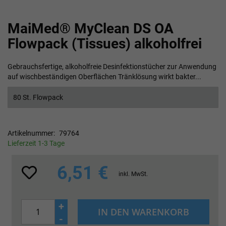
Zum
MaiMed® MyClean DS OA
Anfang
der
Flowpack (Tissues) alkoholfrei
Bildgalerie
springen
Gebrauchsfertige, alkoholfreie Desinfektionstücher zur Anwendung
auf wischbeständigen Oberflächen Tränklösung wirkt bakter...
80 St. Flowpack
Artikelnummer
79764
Lieferzeit 1-3 Tage
6,51 €
inkl. MwSt.
+
IN DEN WARENKORB
-