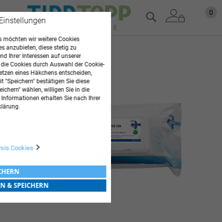
Zum
Mein
0
Suche
 Einstellungen
Inhalt
springen
 möchten wir weitere Cookies
es anzubieten, diese stetig zu
Zum
d Ihrer Interessen auf unserer
Ende
 die Cookies durch Auswahl der Cookie-
der
etzen eines Häkchens entscheiden,
Bildgalerie
t "Speichern" bestätigen Sie diese
springen
ichern" wählen, willigen Sie in die
 Informationen erhalten Sie nach Ihrer
klärung.
ysis Cookies
ICHERN
EN & SPEICHERN