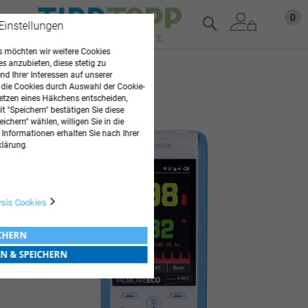
Zum
Mein
0
Suche
 Einstellungen
Inhalt
springen
 möchten wir weitere Cookies
es anzubieten, diese stetig zu
Zum
d Ihrer Interessen auf unserer
Ende
 die Cookies durch Auswahl der Cookie-
der
etzen eines Häkchens entscheiden,
t "Speichern" bestätigen Sie diese
Bildgalerie
ichern" wählen, willigen Sie in die
springen
 Informationen erhalten Sie nach Ihrer
klärung.
ysis Cookies
ICHERN
EN & SPEICHERN