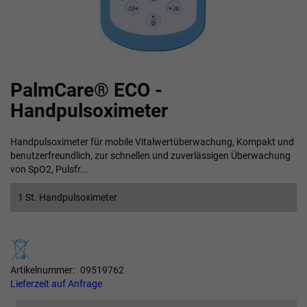
Zum
PalmCare® ECO -
Anfang
der
Handpulsoximeter
Bildgalerie
springen
Handpulsoximeter für mobile Vitalwertüberwachung, Kompakt und
benutzerfreundlich, zur schnellen und zuverlässigen Überwachung
von SpO2, Pulsfr...
1 St. Handpulsoximeter
Artikelnummer
09519762
Lieferzeit auf Anfrage