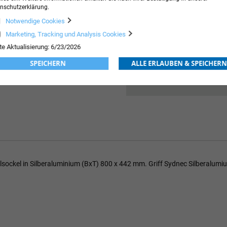
nschutzerklärung.
r
09517040
Notwendige Cookies
761,
4 Tage
Marketing, Tracking und Analysis Cookies
gen lieferbar !
te Aktualisierung: 6/23/2026
SPEICHERN
ALLE ERLAUBEN & SPEICHERN
hlsockel in Silberaluminium (BxT) 800 x 442 mm. Griff Sydnec Silberalu