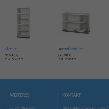
Aktenregal
Querrollenschrank
In
In
516,46 €
725,90 €
den
den
inkl. MwSt.
inkl. MwSt.
Warenkorb
Warenkorb
WEITERES
KONTAKT
Registrierung
TIPPTOPP-Hygiene GmbH & C