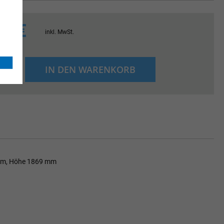
60 €
inkl. MwSt.
+
IN DEN WARENKORB
-
mium, Höhe 1869 mm