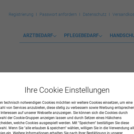
Registrierung
Passwort anfordern
Datenschutz
Versandkos
ARZTBEDARF
PFLEGEBEDARF
HANDSCH
Ihre Cookie Einstellungen
chrank
n technisch notwendigen Cookies möchten wir weitere Cookies einsetzen, um eine
zahl von Services anzubieten, diese stetig zu verbessern sowie Werbung entspreche
r Interessen auf unserer Webseite anzuzeigen. Sie können sich die Cookies durch
 Flügeltüren in Diamant-weiß und mit 45 mm. Stahlsockel in Silberalumi
ahl der Cookie-Gruppen anzeigen lassen und durch Setzen eines Häkchens
cheiden, welche Cookies ausgespielt werden. Mit "Speichern" bestätigen Sie diese
mant-weiß
ahl. Wenn Sie "alle erlauben & speichern" wählen, willigen Sie in die Verwendung all
ies ein. Weitere Informationen erhalten Sie nach Ihrer Bestätigung in unserer