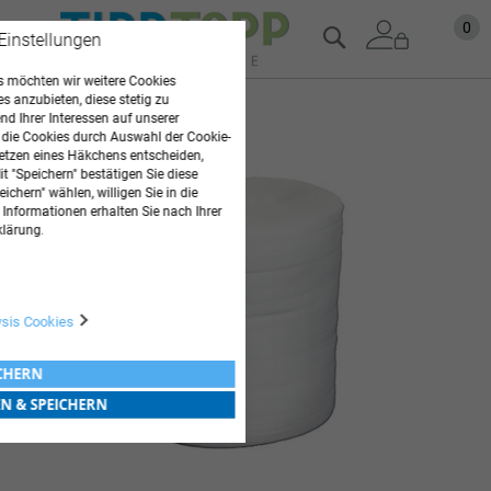
Zum
Mein
0
Suche
 Einstellungen
Inhalt
springen
 möchten wir weitere Cookies
es anzubieten, diese stetig zu
Zum
d Ihrer Interessen auf unserer
Ende
 die Cookies durch Auswahl der Cookie-
der
etzen eines Häkchens entscheiden,
t "Speichern" bestätigen Sie diese
Bildgalerie
ichern" wählen, willigen Sie in die
springen
 Informationen erhalten Sie nach Ihrer
klärung.
ysis Cookies
ICHERN
EN & SPEICHERN