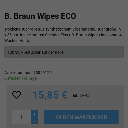
Zum
B. Braun Wipes ECO
Anfang
der
Bildgalerie
Trockene Tuchrolle aus synthetischem Vliesmaterial. Tuchgröße 19
springen
x 36 cm. Im bekannten Spender Eimer B. Braun Wipes einsetzbar. 4
Wochen Haltb...
120 St. Vliestücher auf der Rolle
Artikelnummer
10329126
Lieferzeit 1-3 Tage
15,85 €
inkl. MwSt.
+
IN DEN WARENKORB
-