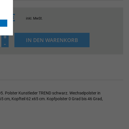
81 €
inkl. MwSt.
+
IN DEN WARENKORB
-
. Polster Kunstleder TREND schwarz. Wechselpolster in
5 cm, Kopfteil 62 x65 cm. Kopfpolster 0 Grad bis 46 Grad,