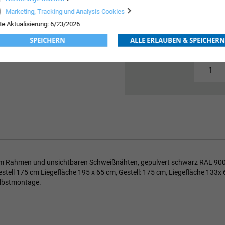
Marketing, Tracking und Analysis Cookies
r
09517520
te Aktualisierung: 6/23/2026
950,
stellerabhängig
SPEICHERN
ALLE ERLAUBEN & SPEICHERN
em Rahmen und unsichtbaren Schweißnähten, gepulvert schwarz RAL 9005
ell 175 cm Liegefläche 195 x 65 cm, Gestell: 175 cm, Liegefläche 133x 6
elbstmontage.