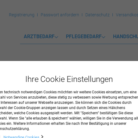
Registrierung
Passwort anfordern
Datenschutz
Versandkos
ARZTBEDARF
PFLEGEBEDARF
HANDSCH
Ihre Cookie Einstellungen
n technisch notwendigen Cookies möchten wir weitere Cookies einsetzen, um eine
zahl von Services anzubieten, diese stetig zu verbessern sowie Werbung entspreche
r Interessen auf unserer Webseite anzuzeigen. Sie können sich die Cookies durch
lungsliege HELENA Classic schwar
ahl der Cookie-Gruppen anzeigen lassen und durch Setzen eines Häkchens
cheiden, welche Cookies ausgespielt werden. Mit "Speichern" bestätigen Sie diese
ahl. Wenn Sie "alle erlauben & speichern" wählen, willigen Sie in die Verwendung all
tion von Simpex. Schwerlastleige mit durchgängem Rahmen und unsichtb
ies ein. Weitere Informationen erhalten Sie nach Ihrer Bestätigung in unserer
nschutzerklärung.
eder Nr. 42 schwarz, 65 cm breit
Notwendige Cookies