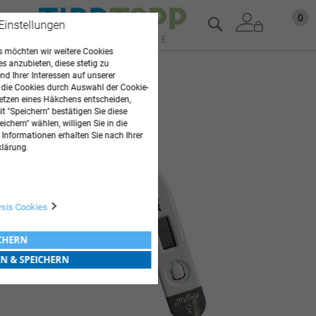
Zum
Mein
0
Suche
 Einstellungen
Inhalt
springen
 möchten wir weitere Cookies
es anzubieten, diese stetig zu
Zum
d Ihrer Interessen auf unserer
Ende
 die Cookies durch Auswahl der Cookie-
der
etzen eines Häkchens entscheiden,
t "Speichern" bestätigen Sie diese
Bildgalerie
ichern" wählen, willigen Sie in die
springen
 Informationen erhalten Sie nach Ihrer
klärung.
ysis Cookies
ICHERN
EN & SPEICHERN