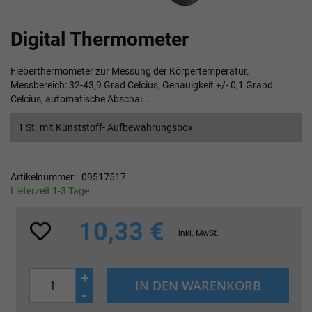
Zum
Digital Thermometer
Anfang
der
Bildgalerie
Fieberthermometer zur Messung der Körpertemperatur.
springen
Messbereich: 32-43,9 Grad Celcius, Genauigkeit +/- 0,1 Grand
Celcius, automatische Abschal...
1 St. mit Kunststoff- Aufbewahrungsbox
Artikelnummer
09517517
Lieferzeit 1-3 Tage
10,33 €
inkl. MwSt.
+
IN DEN WARENKORB
-