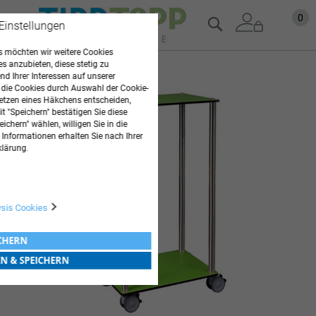
Zum
Mein
0
Suche
 Einstellungen
Inhalt
springen
 möchten wir weitere Cookies
es anzubieten, diese stetig zu
Zum
d Ihrer Interessen auf unserer
Ende
 die Cookies durch Auswahl der Cookie-
der
etzen eines Häkchens entscheiden,
t "Speichern" bestätigen Sie diese
Bildgalerie
ichern" wählen, willigen Sie in die
springen
 Informationen erhalten Sie nach Ihrer
klärung.
ysis Cookies
ICHERN
EN & SPEICHERN