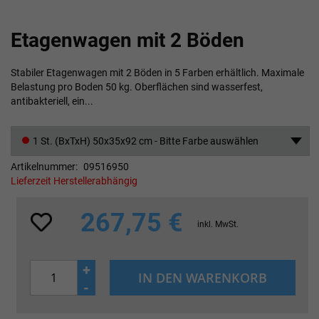
Zum
Etagenwagen mit 2 Böden
Anfang
der
Bildgalerie
Stabiler Etagenwagen mit 2 Böden in 5 Farben erhältlich. Maximale
springen
Belastung pro Boden 50 kg. Oberflächen sind wasserfest,
antibakteriell, ein...
1 St. (BxTxH) 50x35x92 cm - Bitte Farbe auswählen
Artikelnummer
09516950
Lieferzeit Herstellerabhängig
267,75 €
inkl. MwSt.
+
IN DEN WARENKORB
-