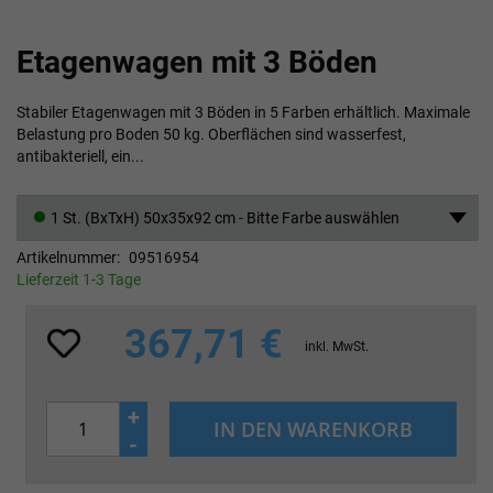
Zum
Etagenwagen mit 3 Böden
Anfang
der
Bildgalerie
Stabiler Etagenwagen mit 3 Böden in 5 Farben erhältlich. Maximale
springen
Belastung pro Boden 50 kg. Oberflächen sind wasserfest,
antibakteriell, ein...
1 St. (BxTxH) 50x35x92 cm - Bitte Farbe auswählen
Artikelnummer
09516954
Lieferzeit 1-3 Tage
367,71 €
inkl. MwSt.
+
IN DEN WARENKORB
-