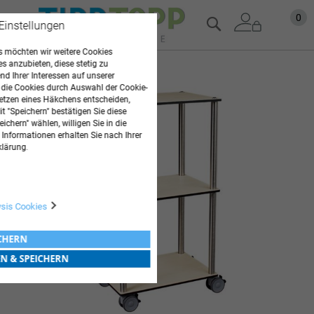
Zum
Mein
0
Suche
 Einstellungen
Inhalt
springen
 möchten wir weitere Cookies
es anzubieten, diese stetig zu
Zum
d Ihrer Interessen auf unserer
Ende
 die Cookies durch Auswahl der Cookie-
der
etzen eines Häkchens entscheiden,
t "Speichern" bestätigen Sie diese
Bildgalerie
ichern" wählen, willigen Sie in die
springen
 Informationen erhalten Sie nach Ihrer
klärung.
ysis Cookies
ICHERN
EN & SPEICHERN