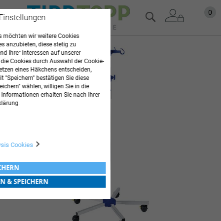
Zum
Mein
0
Suche
 Einstellungen
Inhalt
springen
 möchten wir weitere Cookies
es anzubieten, diese stetig zu
Zum
d Ihrer Interessen auf unserer
Ende
 die Cookies durch Auswahl der Cookie-
der
etzen eines Häkchens entscheiden,
t "Speichern" bestätigen Sie diese
Bildgalerie
ichern" wählen, willigen Sie in die
springen
 Informationen erhalten Sie nach Ihrer
klärung.
ysis Cookies
ICHERN
EN & SPEICHERN