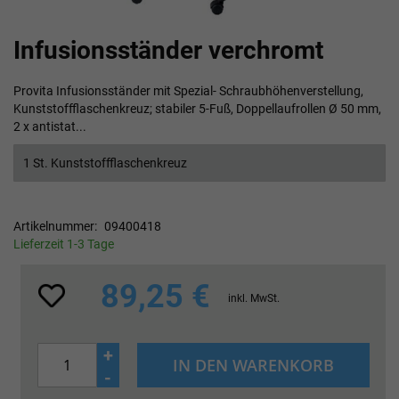
Zum
Infusionsständer verchromt
Anfang
der
Bildgalerie
Provita Infusionsständer mit Spezial- Schraubhöhenverstellung,
springen
Kunststoffflaschenkreuz; stabiler 5-Fuß, Doppellaufrollen Ø 50 mm,
2 x antistat...
1 St. Kunststoffflaschenkreuz
Artikelnummer
09400418
Lieferzeit 1-3 Tage
89,25 €
inkl. MwSt.
+
IN DEN WARENKORB
-