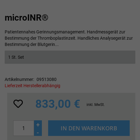
Zum
microINR®
Anfang
der
Bildgalerie
Patientennahes Gerinnungsmanagement. Handmessgerät zur
springen
Bestimmung der Thromboplastinzeit. Handliches Analysegerät zur
Bestimmung der Blutgerin...
1 St. Set
Artikelnummer
09513080
Lieferzeit Herstellerabhängig
833,00 €
inkl. MwSt.
+
IN DEN WARENKORB
-