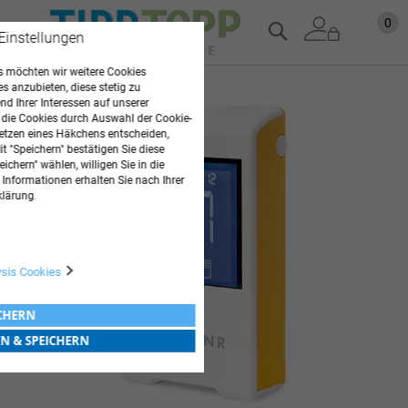
Zum
Mein
0
Suche
 Einstellungen
Inhalt
springen
 möchten wir weitere Cookies
es anzubieten, diese stetig zu
Zum
d Ihrer Interessen auf unserer
Ende
 die Cookies durch Auswahl der Cookie-
der
etzen eines Häkchens entscheiden,
Bildgalerie
t "Speichern" bestätigen Sie diese
springen
ichern" wählen, willigen Sie in die
 Informationen erhalten Sie nach Ihrer
klärung.
ysis Cookies
ICHERN
EN & SPEICHERN