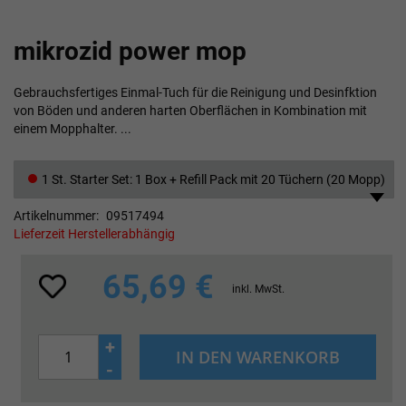
Zum
mikrozid power mop
Anfang
der
Bildgalerie
Gebrauchsfertiges Einmal-Tuch für die Reinigung und Desinfktion
springen
von Böden und anderen harten Oberflächen in Kombination mit
einem Mopphalter. ...
1 St. Starter Set: 1 Box + Refill Pack mit 20 Tüchern (20 Mopp)
Artikelnummer
09517494
Lieferzeit Herstellerabhängig
65,69 €
inkl. MwSt.
+
IN DEN WARENKORB
-