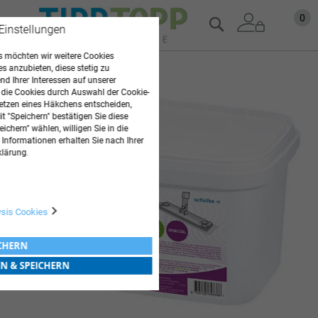
Zum
Mein
0
Suche
 Einstellungen
Inhalt
springen
 möchten wir weitere Cookies
es anzubieten, diese stetig zu
Zum
d Ihrer Interessen auf unserer
Ende
 die Cookies durch Auswahl der Cookie-
der
etzen eines Häkchens entscheiden,
Bildgalerie
t "Speichern" bestätigen Sie diese
springen
ichern" wählen, willigen Sie in die
 Informationen erhalten Sie nach Ihrer
klärung.
ysis Cookies
ICHERN
EN & SPEICHERN