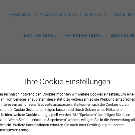
Registrierung
Passwort anfordern
Datenschutz
Versandkos
ARZTBEDARF
PFLEGEBEDARF
HANDSCH
Ihre Cookie Einstellungen
n technisch notwendigen Cookies möchten wir weitere Cookies einsetzen, um eine
zahl von Services anzubieten, diese stetig zu verbessern sowie Werbung entspreche
® MyClean DS Schnelldesinfektion
r Interessen auf unserer Webseite anzuzeigen. Sie können sich die Cookies durch
ahl der Cookie-Gruppen anzeigen lassen und durch Setzen eines Häkchens
cheiden, welche Cookies ausgespielt werden. Mit "Speichern" bestätigen Sie diese
chnelldesinfektion, Noro-Viren wirksam, Aldehyd- und parfümfrei. Kompat
ahl. Wenn Sie "alle erlauben & speichern" wählen, willigen Sie in die Verwendung all
ies ein. Weitere Informationen erhalten Sie nach Ihrer Bestätigung in unserer
lasche ohne Sprühkopf
nschutzerklärung.