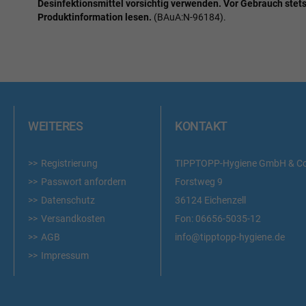
Desinfektionsmittel vorsichtig verwenden. Vor Gebrauch stets
Produktinformation lesen.
(BAuA:N-96184).
WEITERES
KONTAKT
Registrierung
TIPPTOPP-Hygiene GmbH & C
Passwort anfordern
Forstweg 9
Datenschutz
36124 Eichenzell
Versandkosten
Fon:
06656-5035-12
AGB
info@tipptopp-hygiene.de
Impressum