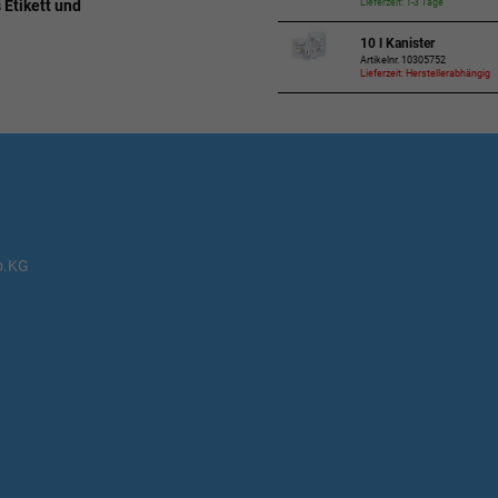
 Etikett und
Lieferzeit: 1-3 Tage
10 l Kanister
Artikelnr. 10305752
Lieferzeit: Herstellerabhängig
o.KG