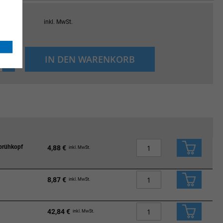
€
inkl. MwSt.
+
IN DEN WARENKORB
-
prühkopf
4,88 €
inkl. MwSt.
8,87 €
inkl. MwSt.
42,84 €
inkl. MwSt.