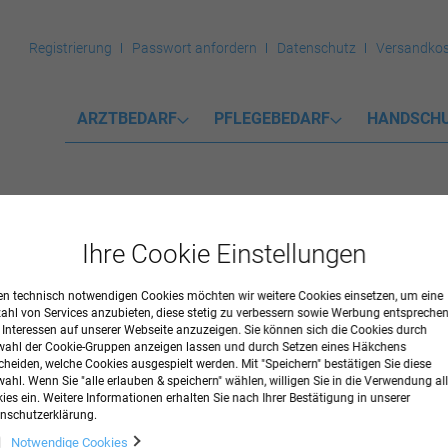
Registrierung
Passwort anfordern
Datenschutz
Versandkos
ARZTBEDARF
PFLEGEBEDARF
HANDSCH
Ihre Cookie Einstellungen
n technisch notwendigen Cookies möchten wir weitere Cookies einsetzen, um eine
zahl von Services anzubieten, diese stetig zu verbessern sowie Werbung entspreche
r Interessen auf unserer Webseite anzuzeigen. Sie können sich die Cookies durch
lrucksack EuroStar mit 4 Modultasc
ahl der Cookie-Gruppen anzeigen lassen und durch Setzen eines Häkchens
cheiden, welche Cookies ausgespielt werden. Mit "Speichern" bestätigen Sie diese
ahl. Wenn Sie "alle erlauben & speichern" wählen, willigen Sie in die Verwendung all
ck, leer. Kompakter Notfallrucksack für mobile Ersthelfer, Material: C
ies ein. Weitere Informationen erhalten Sie nach Ihrer Bestätigung in unserer
nschutzerklärung.
Notwendige Cookies