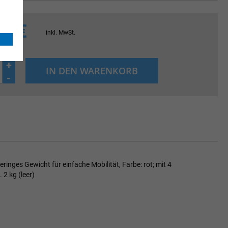
05 €
inkl. MwSt.
+
IN DEN WARENKORB
-
nges Gewicht für einfache Mobilität, Farbe: rot; mit 4
2 kg (leer)