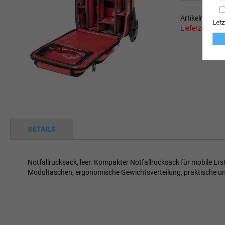
Artikelnumme
Letz
Lieferzeit Her
Zum
Anfang
der
Bildgalerie
springen
DETAILS
Notfallrucksack, leer. Kompakter Notfallrucksack für mobile Er
Modultaschen, ergonomische Gewichtsverteilung, praktische und