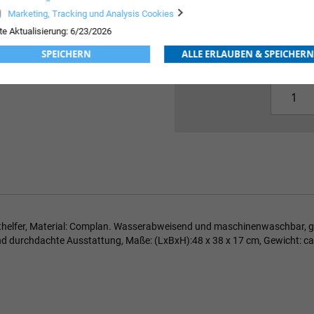
Marketing, Tracking und Analysis Cookies
r
09519763
te Aktualisierung: 6/23/2026
351,
stellerabhängig
SPEICHERN
ALLE ERLAUBEN & SPEICHERN
sthelfer, Material: Complan. Wasserabweisend und maschinenwaschbar, geri
 durchdachte Ausstattung, Maße: (LxBxH):48 x 38 x 17 cm, Gewicht: ca. 